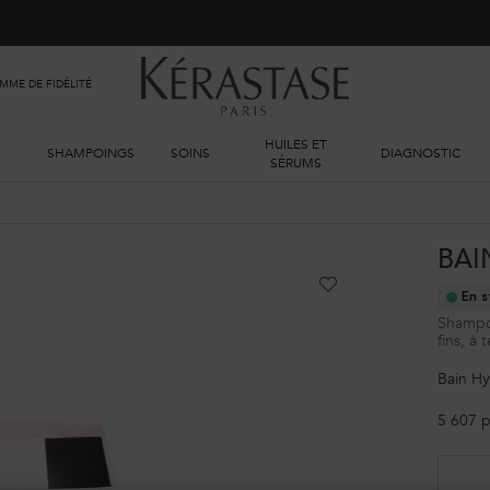
phénomènes météorologiques en cours, nos délais de livraison sont actu
ME DE FIDÉLITÉ
HUILES ET
SHAMPOINGS
SOINS
DIAGNOSTIC
SÉRUMS
BAI
En s
Shampoi
fins, à 
Bain Hy
5 607 p
Sélectionner un taille: