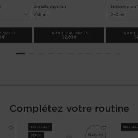
longs jusqu'aux poi
e
Une taille disponible
Sélectionner une T
250 ml
U PANIER
AJOUTER AU PANIER
AJOUTER
0 €
32,80 €
3
AIN VITAL DERMO-CALM
BAIN ULTRA-VIOLET
Complétez votre routine
BEST-SELLER
BEST-SEL
SERUM