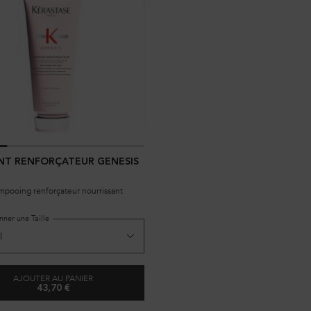
T RENFORÇATEUR GENESIS
mpooing renforçateur nourrissant
nner une Taille
AJOUTER AU PANIER
43,70 €
FONDANT RENFORÇATEUR GENESIS