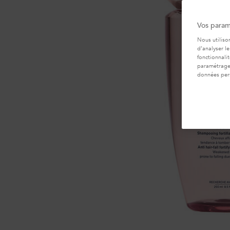
Vos param
Nous utiliso
d’analyser le
fonctionnali
paramétrages
données per