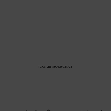
PDP Section Quick Links
TOUS LES SHAMPOINGS
PDP Section Product Benefits