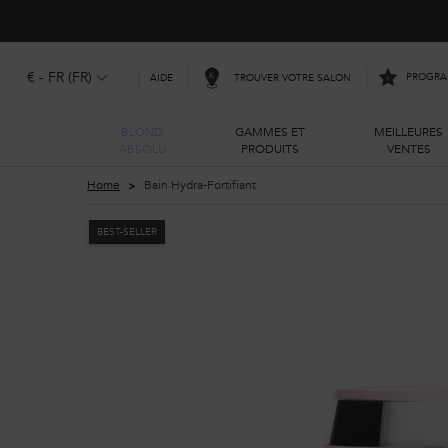
Info livraison – Sud-Ouest de la France : En raison des 
€ - FR (FR)
PROGRAM
TROUVER VOTRE SALON
AIDE
BLOND
GAMMES ET
MEILLEURES
ABSOLU
PRODUITS
VENTES
Main content
Home
Bain Hydra-Fortifiant
BEST-SELLER