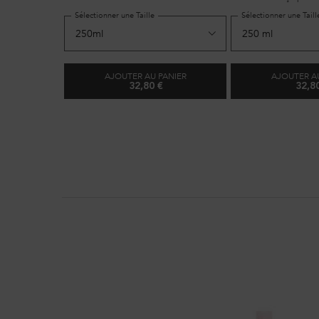
normaux.
Sélectionner une Taille
Sélectionner une Taill
AJOUTER AU PANIER
AJOUTER A
...
32,80 €
32,8
BAIN LUMIÈRE
B
PDP Section Routine