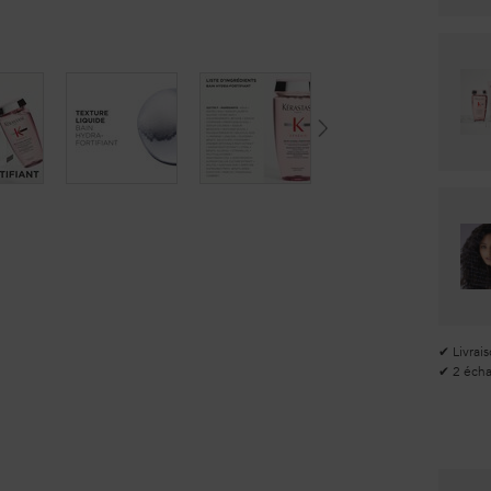
✔ Livrais
✔ 2 échan