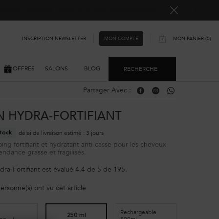
ellement rallongés. Merci pour votre compréhension.
INSCRIPTION NEWSLETTER
MON PANIER
0
MON COMPTE
0 PRODUIT
OFFRES
SALONS
BLOG
RECHERCHE
Partager Avec :
Partager Avec : Facebook
Partager Avec : Email
Partager Avec : Wh
N HYDRA-FORTIFIANT
délai de livraison estimé : 3 jours
tock
ng fortifiant et hydratant anti-casse pour les cheveux
tendance grasse et fragilisés.
dra-Fortifiant
est évalué
4.4
de
5
de
195
.
ersonne(s) ont vu cet article
Rechargeable
250 ml
500ml