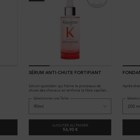
SÉRUM ANTI-CHUTE FORTIFIANT
FONDAN
e
Sérum quotidien qui freine le processus de
Après-sha
chute des cheveux et renforce la fibre capillaire
en profondeur.
Sélectionner une Taille
Sélectio
AJOUTER AU PANIER
56,90 €
HERMIQUE
SÉRUM ANTI-CHUTE FORTIFIANT