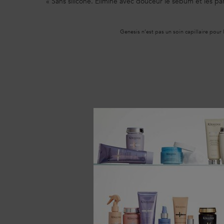
« Sans silicone. Élimine avec douceur le sébum et les p
Genesis n’est pas un soin capillaire pour 
Inscrivez-vous à notre programm
PDP Best Sellers