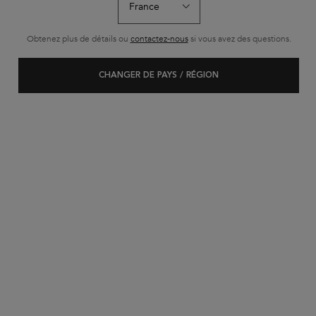
Obtenez plus de détails ou
contactez-nous
si vous avez des questions.
BEST-SELLER
SERUM
CHANGER DE PAYS / RÉGION