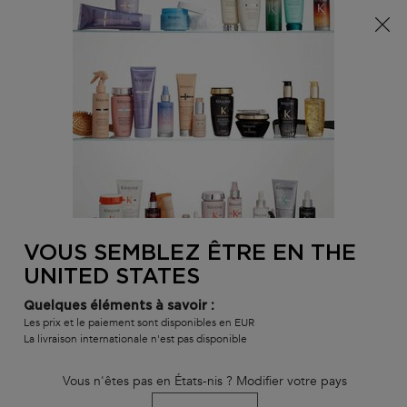
Info livraison – Sud-Ouest de la France : En raison des
phénomènes météorologiques en cours, nos délais de
livraison sont actuellement rallongés. Merci pour votre
compréhension.
0
MON
0 PR
TROUVER
PANI
VOTRE
Main content
RETOUR À HOME
SALON
VOUS SEMBLEZ ÊTRE EN THE
SÉRUM ANTI-CHUTE FORTIFIANT
UNITED STATES
délai de livraison estimé : 3 jours
En stock
Quelques éléments à savoir :
Sérum quotidien qui freine le processus de chute des cheveux et
Les prix et le paiement sont disponibles en EUR
renforce la fibre capillaire en profondeur.
La livraison internationale n'est pas disponible
SÉRUM ANTI-CHUTE FORTIFIANT
valutazione
4.4
di
5
di
345
.
Vous n'êtes pas en États-nis ? Modifier votre pays
3 546 personne(s) ont vu cet article