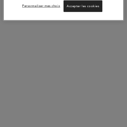
Personnaliser mes choix
Accepter les cookies
GENESIS COLLECTION
N'AYEZ PAS PEUR DE LA
CHUTE
DÉCOUVREZ LE SÉRUM N°1 DE