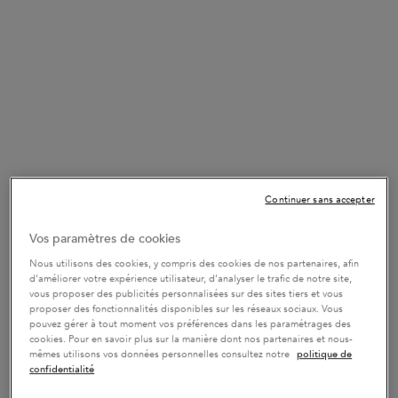
✔ Livraison gratuite dès 55€ et retours gratuits
✔ 2 échantillons au choix offerts
Rejoindre la Boutique Cadeaux
57
POINTS BONUS
Continuer sans accepter
CONNECTEZ-VOUS POUR REJOINDRE LE PROGRAMME DE
FIDÉLITÉ
Vos paramètres de cookies
Nous utilisons des cookies, y compris des cookies de nos partenaires, afin
d’améliorer votre expérience utilisateur, d’analyser le trafic de notre site,
vous proposer des publicités personnalisées sur des sites tiers et vous
proposer des fonctionnalités disponibles sur les réseaux sociaux. Vous
pouvez gérer à tout moment vos préférences dans les paramétrages des
cookies. Pour en savoir plus sur la manière dont nos partenaires et nous-
mêmes utilisons vos données personnelles consultez notre
politique de
confidentialité