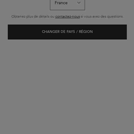
Obtenez plus de détails ou
contactez-nous
si vous avez des questions.
CHANGER DE PAYS / RÉGION
CHEVEUX BOUCLÉS OU CRÉPUS
Trier par
(1 produit)
FILTRER
MENU DE FILTRAGE