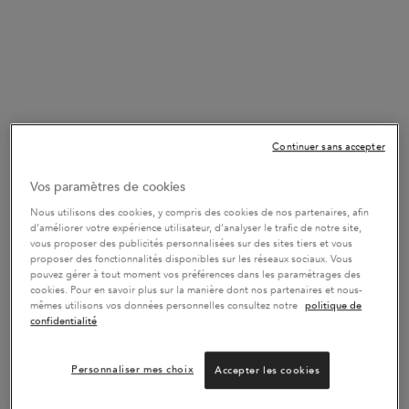
SERUM
Continuer sans accepter
Vos paramètres de cookies
Nous utilisons des cookies, y compris des cookies de nos partenaires, afin
HUILE SUBLIME REPAIR
d’améliorer votre expérience utilisateur, d’analyser le trafic de notre site,
vous proposer des publicités personnalisées sur des sites tiers et vous
proposer des fonctionnalités disponibles sur les réseaux sociaux. Vous
Huile Nutrition Multi-Usages pour
pouvez gérer à tout moment vos préférences dans les paramétrages des
cheveux et cuir chevelu
cookies. Pour en savoir plus sur la manière dont nos partenaires et nous-
Une taille disponible
mêmes utilisons vos données personnelles consultez notre
politique de
confidentialité
50 ml
Personnaliser mes choix
Accepter les cookies
AJOUTER AU PANIER
56,90 €
HUILE SUBLIME REPAIR