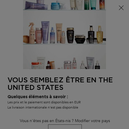
Info livraison – Sud-Ouest de la France : En raison des
phénomènes météorologiques en cours, nos délais de
livraison sont actuellement rallongés. Merci pour votre
compréhension.
0
MON
0 PR
TROUVER
PANI
VOTRE
Main content
RETOUR
CHEVEUX BOUCLÉS OU CRÉPUS
SALON
VOUS SEMBLEZ ÊTRE EN THE
UNITED STATES
HUILES ET SÉRUMS
Quelques éléments à savoir :
Les prix et le paiement sont disponibles en EUR
Tous types de cheveux et cuirs chevelus
La livraison internationale n'est pas disponible
Craquez pour nos huiles & sérums d'exception pour avoir
Vous n'êtes pas en États-nis ? Modifier votre pays
des cheveux de rêve !