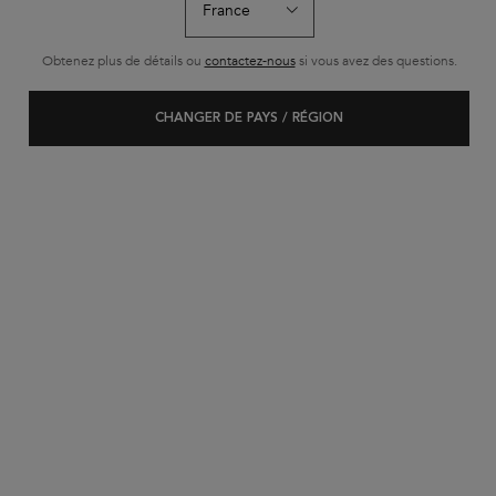
Obtenez plus de détails ou
contactez-nous
si vous avez des questions.
CHANGER DE PAYS / RÉGION
SÉRUM ANTI-CHUTE FORTIFIANT
Sérum quotidien qui freine le processus de chute des cheveux et renforce la fibre
capillaire en profondeur.
Sélectionner une Taille