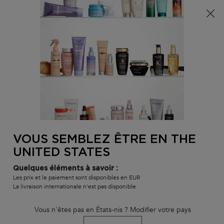
Info livraison – Sud-Ouest de la France : En raison des
phénomènes météorologiques en cours, nos délais de
livraison sont actuellement rallongés. Merci pour votre
compréhension.
0
MON
0 PR
TROUVER
PANI
VOTRE
Main content
Nous n'avons trouvé aucun résultat
SALON
Filtrer
Trier par
Menu de filtrage
VOUS SEMBLEZ ÊTRE EN THE
Filtrer
UNITED STATES
Menu de filtrage
BEST-SELLER
Quelques éléments à savoir :
SERUM
Les prix et le paiement sont disponibles en EUR
La livraison internationale n'est pas disponible
Vous n'êtes pas en États-nis ? Modifier votre pays