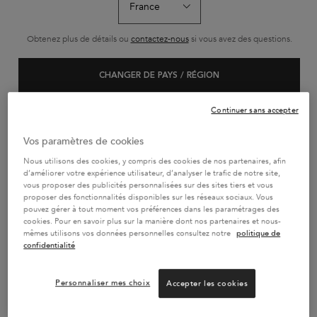
Email
*
Obtenez plus de détails ou
contactez-nous
si vous avez des questions.
CHANGER DE PAYS / RÉGION
STATUT DE LA COMMANDE
Ce site est protégé par Cloudflare et la politique de confidentialité et les conditions
Continuer sans accepter
dutilisation sappliquent.
Vos paramètres de cookies
Nous utilisons des cookies, y compris des cookies de nos partenaires, afin
d’améliorer votre expérience utilisateur, d’analyser le trafic de notre site,
vous proposer des publicités personnalisées sur des sites tiers et vous
proposer des fonctionnalités disponibles sur les réseaux sociaux. Vous
PAIEMENT EN 4x SANS FRAIS
pouvez gérer à tout moment vos préférences dans les paramétrages des
2 ÉCHANTILLONS AU CHOIX
cookies. Pour en savoir plus sur la manière dont nos partenaires et nous-
OFFERTS
mêmes utilisons vos données personnelles consultez notre
politique de
confidentialité
LIVRAISON GRATUITE DÈS
Personnaliser mes choix
Accepter les cookies
45€ + RETOURS GRATUITS
NOUS CONTACTER
01.55.31.39.99