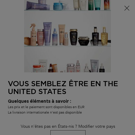
Info livraison – Sud-Ouest de la France : En raison des
phénomènes météorologiques en cours, nos délais de
livraison sont actuellement rallongés. Merci pour votre
compréhension.
0
MON
0 PR
TROUVER
PANI
VOTRE
Main content
Service Client
SALON
Vérifiez le statut de votre commande en renseignant les
VOUS SEMBLEZ ÊTRE EN THE
informations ci-dessous
UNITED STATES
(*)
Champ Obligatoire
Quelques éléments à savoir :
Les prix et le paiement sont disponibles en EUR
Numéro de commande
*
La livraison internationale n'est pas disponible
Vous n'êtes pas en États-nis ? Modifier votre pays
Code postal de facturation
*