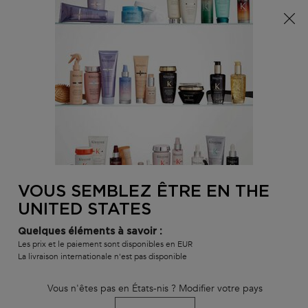
Info livraison – Sud-Ouest de la France : En raison des
phénomènes météorologiques en cours, nos délais de
livraison sont actuellement rallongés. Merci pour votre
compréhension.
0
MON
0 PR
TROUVER
PANI
VOTRE
Main content
BLOND ABSOLU
GAMMES ET PRODUITS
MEILLEURES VENTE
SALON
RETOUR À DÉCOUVRIR
VOUS SEMBLEZ ÊTRE EN THE
UNITED STATES
Quelques éléments à savoir :
Les prix et le paiement sont disponibles en EUR
La livraison internationale n'est pas disponible
Vous n'êtes pas en États-nis ? Modifier votre pays