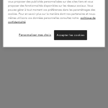
vous proposer des publicités personnalisées sur des sites tiers et vous
proposer des fonctionnalités disponibles sur les réseaux sociaux. Vous
pouvez gérer à tout moment vos préférences dans les paramétrages des
cookies. Pour en savoir plus sur la manière dont nos partenaires et nous-
mêmes utilisons vos données personnelles consultez notre
politique de
confidentialité
Personnaliser mes choix
Accepter les cookies
BRILLANCE ET
HYDRATATION
POUR TOUS LES TYPES DE
BLONDES