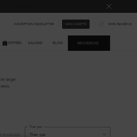
ellement rallongés. Merci pour votre compréhension.
INSCRIPTION NEWSLETTER
MON PANIER
0
MON COMPTE
0 PRODUIT
OFFRES
SALONS
BLOG
RECHERCHE
re large
secs.
Trier par
0 produits)