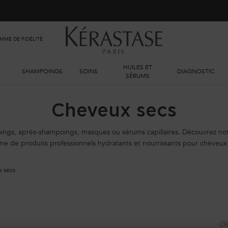
phénomènes météorologiques en cours, nos délais de livraison sont actu
ME DE FIDÉLITÉ
HUILES ET
SHAMPOINGS
SOINS
DIAGNOSTIC
SÉRUMS
Cheveux secs
ngs, après-shampoings, masques ou sérums capillaires. Découvrez not
e de produits professionnels hydratants et nourrissants pour cheveux 
 secs
(3