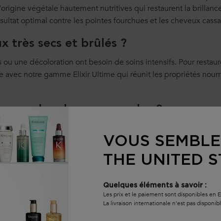
origine végétale hautement nutritives qui restaurent la brillanc
sultat optimal contre les pointes fourchues et les cheveux cassa
très secs et brûlés ?
ou une décoloration ont besoin de soins intensifs. Pour restaure
uile avec notre gamme Elixir Ultime qui réunit les propriétés nourr
rouver des cheveux souples ?
ux secs, choisissez des soins adaptés à votre type de cheveux
VOUS SEMBLE
 capillaire au shampoing cheveux secs, tous nos produits de soi
s extérieures.
THE UNITED S
Quelques éléments à savoir :
Les prix et le paiement sont disponibles en 
La livraison internationale n'est pas disponib