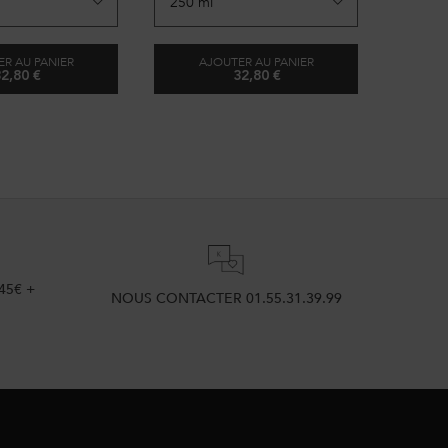
R AU PANIER
AJOUTER AU PANIER
A
2,80 €
32,80 €
BAIN LUMIÈRE
BAIN DIVALENT
45€ +
NOUS CONTACTER 01.55.31.39.99