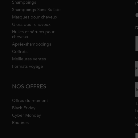
Shampoings
(
Shampoings Sans Sulfate
new
Masques pour cheveux
Gloss pour cheveux
D
Huiles et sérums pour
cheveux
Après-shampooings
Coffrets
Meilleures ventes
Formats voyage
E
NOS OFFRES
T
Offres du moment
J
Black Friday
b
Cyber Monday
c
Routines
l