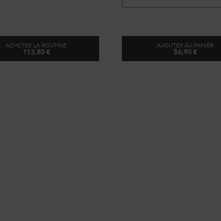
ACHETER LA ROUTINE
AJOUTER AU PANIER
113,80 €
56,90 €
ROUTINE DE NUIT MAGIQUE
SÉRUM DE 