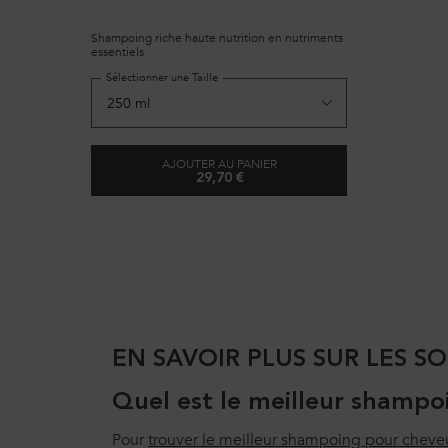
Shampoing riche haute nutrition en nutriments
essentiels
Sélectionner une Taille
AJOUTER AU PANIER
29,70 €
BAIN SATIN RICHE
EN SAVOIR PLUS SUR LES S
Quel est le meilleur shampo
Pour
trouver le meilleur shampoing pour cheve