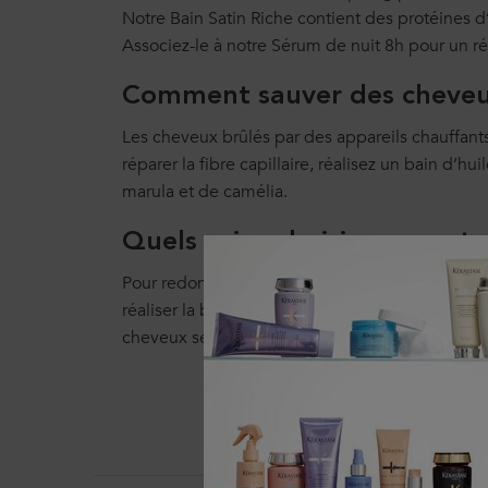
Notre Bain Satin Riche contient des protéines d’
Associez-le à notre Sérum de nuit 8h pour un ré
Comment sauver des cheveux 
Les cheveux brûlés par des appareils chauffants 
réparer la fibre capillaire, réalisez un bain d’h
marula et de camélia.
Quels soins choisir pour ret
Pour redonner douceur et souplesse à vos cheve
réaliser la bonne routine capillaire. Du masque
cheveux secs et les renforcer face aux agression