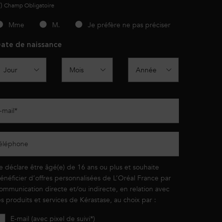
*)
Champ Obligatoire
slettersignup.title.legend
Mme
M.
Je préfère ne pas préciser
ate de naissance
-mail
*
éléphone
e déclare être âgé(e) de 16 ans ou plus et souhaite
énéficier d’offres personnalisées de L’Oréal France par
ommunication directe et/ou indirecte, en relation avec
es produits et services de Kérastase, au choix par :
E-mail (avec pixel de suivi*)