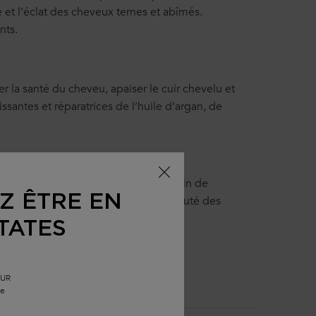
e et l’éclat des cheveux ternes et abîmés.
nts.
r la santé du cheveu, apaiser le cuir chevelu et
issantes et réparatrices de l’huile d’argan, de
 (cheveux bouclés, cheveux fins…) afin de
Z ÊTRE EN
ns sont formulés pour sublimer la beauté des
TATES
EUR
le