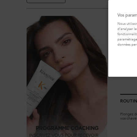
Vos param
Nous utiliso
d’analyser le
fonctionnali
paramétrages
données per
ROUTIN
Plongez d
vos cheveu
magique c
Sérum Anti
PROGRAMME COACHING​
INSCRIVEZ VOUS POUR RECEVOIR