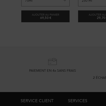
la fibre capillaire pour un toucher
doux et des cheveux brillants. Avec
sa texture ultra légère, cette huile
iconique enveloppe la fibre capillaire
AJOUTER AU PANIER
AJOUTER AU
pour la protéger au quotidien sans
alourdir les cheveux.​
69,50 €
29,70
L'HUILE ORIGINALE RECHARGEABLE - 75ML
BA
PAIEMENT EN 4x SANS FRAIS
2 ÉCHA
Footer navigation
SERVICE CLIENT
SERVICES