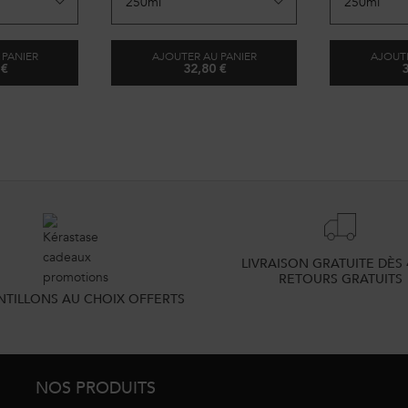
révéler une brillance saine et durable.
 PANIER
AJOUTER AU PANIER
AJOUTE
 €
32,80 €
3
IN SATIN RICHE
BAIN HYDRA-GLAZE
LIVRAISON GRATUITE DÈS 
RETOURS GRATUITS
NTILLONS AU CHOIX OFFERTS
NOS PRODUITS