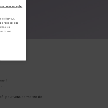
nuer sans accepter
 utilisateur,
ous proposer des
 dans les
isons vos
R
eux ?
 ?
ncé, pour vous permettre de