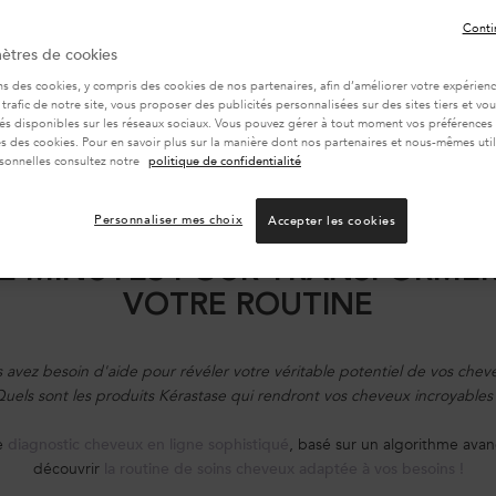
Conti
ètres de cookies
ns des cookies, y compris des cookies de nos partenaires, afin d’améliorer votre expérience
 trafic de notre site, vous proposer des publicités personnalisées sur des sites tiers et v
tés disponibles sur les réseaux sociaux. Vous pouvez gérer à tout moment vos préférences
 des cookies. Pour en savoir plus sur la manière dont nos partenaires et nous-mêmes util
sonnelles consultez notre
politique de confidentialité
Personnaliser mes choix
Accepter les cookies
2 MINUTES POUR TRANSFORME
VOTRE ROUTINE
 avez besoin d'aide pour révéler votre véritable potentiel de vos chev
uels sont les produits Kérastase qui rendront vos cheveux incroyables
e
diagnostic cheveux en ligne sophistiqué
, basé sur un algorithme ava
découvrir
la routine de soins cheveux adaptée à vos besoins !