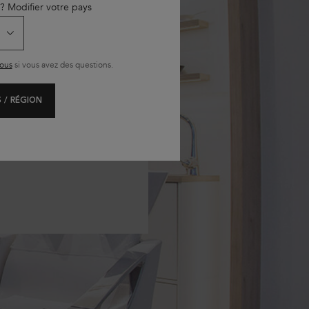
 ? Modifier votre pays
ous
si vous avez des questions.
 / RÉGION
. Grâce à des questions et
capillaires.