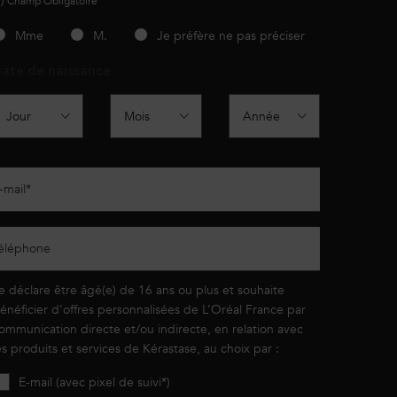
*)
Champ Obligatoire
slettersignup.title.legend
Mme
M.
Je préfère ne pas préciser
ate de naissance
-mail
*
éléphone
e déclare être âgé(e) de 16 ans ou plus et souhaite
énéficier d’offres personnalisées de L’Oréal France par
ommunication directe et/ou indirecte, en relation avec
es produits et services de Kérastase, au choix par :
E-mail (avec pixel de suivi*)