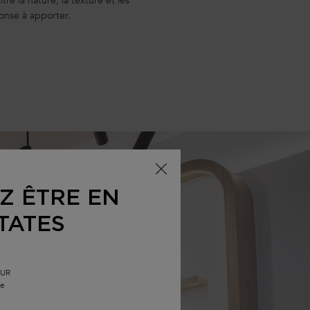
re la nature, la texture et les
onse à apporter.
Z ÊTRE EN
TATES
EUR
le