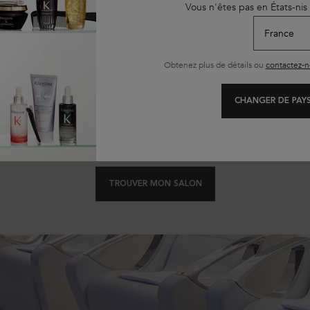
Vous n'êtes pas en États-nis
Obtenez plus de détails ou
contactez-n
LE MEILLEUR DIAGNOSTIC
EST EN SALON
CHANGER DE PAYS
 Kérastase est formé pour dresser le meilleur diagnostic de vos cheveux
u cuir chevelu et de vos cheveux, il vous conseillera les meilleurs soins 
TROUVER MON SALON