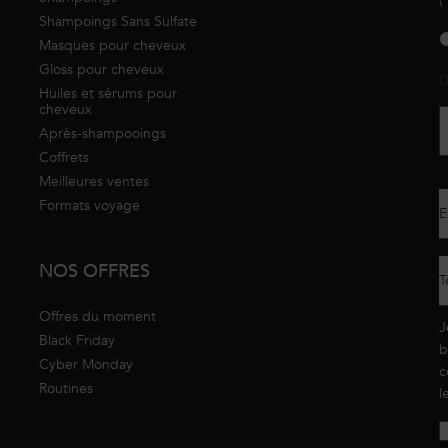
(
Shampoings Sans Sulfate
new
Masques pour cheveux
Gloss pour cheveux
D
Huiles et sérums pour
cheveux
Après-shampooings
Coffrets
Meilleures ventes
Formats voyage
E
NOS OFFRES
T
Offres du moment
J
Black Friday
b
Cyber Monday
c
Routines
l