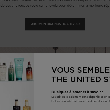
ur avoir des cheveux de rêve. Il est important de comprendre et connait
de vos cheveux et votre cuir chevelu pour déterminer la meilleure rép
FAIRE MON DIAGNOSTIC CHEVEUX
VOUS SEMBLE
THE UNITED S
Quelques éléments à savoir :
Les prix et le paiement sont disponibles en 
La livraison internationale n'est pas disponib