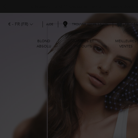
Info livraison – Sud-Ouest de la France : En raison des 
Main content
€ - FR (FR)
PROGRAM
TROUVER VOTRE SALON
AIDE
BLOND
GAMMES ET
MEILLEURES
ABSOLU
PRODUITS
VENTES