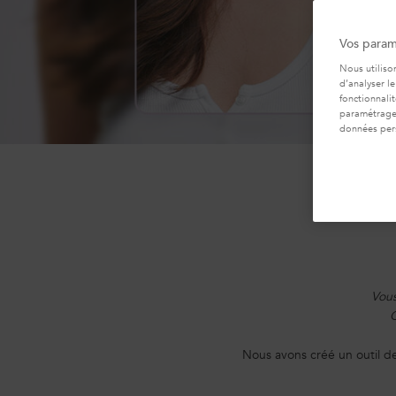
Vos param
Nous utiliso
d’analyser le
fonctionnali
paramétrages
données per
Vous
Q
Nous avons créé un outil d