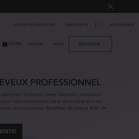
ellement rallongés. Merci pour votre compréhension.
INSCRIPTION NEWSLETTER
MON PANIER
0
MON COMPTE
0 PRODUIT
OFFRES
SALONS
BLOG
RECHERCHE
EVEUX PROFESSIONNEL
n seulement 2 minutes. Notre diagnostic cheveux en
s pour vous recommander les produits adaptés à vos
ntialité de vos données.
Bénéficiez de jusqu'à 20%* de
OSTIC