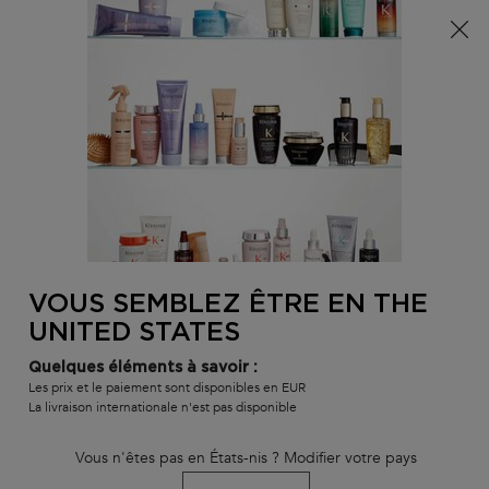
Info livraison – Sud-Ouest de la France : En raison des
phénomènes météorologiques en cours, nos délais de
livraison sont actuellement rallongés. Merci pour votre
compréhension.
0
MON
0 PR
TROUVER
PANI
VOTRE
Main content
BLOND ABSOLU
GAMMES ET PRODUITS
MEILLEURES VENTE
SALON
RETOUR À BLOG
VOUS SEMBLEZ ÊTRE EN THE
UNITED STATES
Quelques éléments à savoir :
Les prix et le paiement sont disponibles en EUR
La livraison internationale n'est pas disponible
Vous n'êtes pas en États-nis ? Modifier votre pays
Balayage blond :