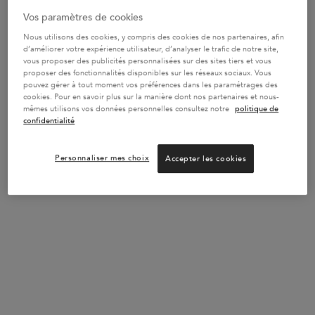
revanche, si vous avez opté pour un balayage à partir d’une base
Vos paramètres de cookies
blond doré, vous pourrez faire une fois par mois un bain au henné
pour redonner du peps à vos reflets cuivrés naturels. N’hésitez
Nous utilisons des cookies, y compris des cookies de nos partenaires, afin
d’améliorer votre expérience utilisateur, d’analyser le trafic de notre site,
pas à demander conseil à votre coiffeur. En fonction de votre
vous proposer des publicités personnalisées sur des sites tiers et vous
couleur naturelle, il saura vous indiquer les produits les plus
proposer des fonctionnalités disponibles sur les réseaux sociaux. Vous
appropriés pour mettre en valeur votre balayage.
pouvez gérer à tout moment vos préférences dans les paramétrages des
cookies. Pour en savoir plus sur la manière dont nos partenaires et nous-
mêmes utilisons vos données personnelles consultez notre
politique de
confidentialité
BEST-SELLER
Personnaliser mes choix
Accepter les cookies
BAIN CHROMA RESPECT
BAIN RICHE CHROMA
RESPECT
Shampoing protecteur, hydratant et
Shampoing protecteur nourrissant
doux pour les cheveux colorés
pour les cheveux colorés