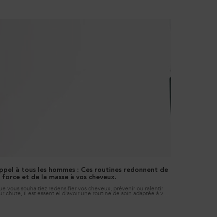
ppel à tous les hommes : Ces routines redonnent de
a force et de la masse à vos cheveux.
e vous souhaitiez redensifier vos cheveux, prévenir ou ralentir
ur chute, il est essentiel d'avoir une routine de soin adaptée à vos
soins. Nous vous révélons dans cet article les 4 routines pour
mme afin de donner à vos cheveux plus de force, de masse et
lentir leur chute.
Creation Date:
Update Date:
11 déc. 2025