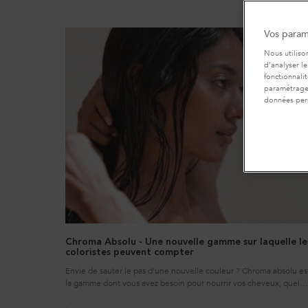
Vos param
Nous utiliso
d’analyser le
fonctionnali
paramétrages
données per
Chroma Absolu - Une nouvelle gamme sur laquelle le
coloristes peuvent compter
Envie de sauter le pas d’une nouvelle couleur ? Chroma absolu es
la gamme dont vous avez besoin pour nourrir vos cheveux, quel
que soit le look que vous choisissez.