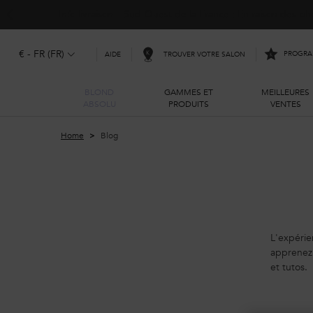
Info livraison – Sud-Ouest de la France : En raison des 
€ - FR (FR)
PROGRAM
TROUVER VOTRE SALON
AIDE
BLOND
GAMMES ET
MEILLEURES
ABSOLU
PRODUITS
VENTES
Main content
Home
Blog
L'expérie
apprenez 
et tutos.