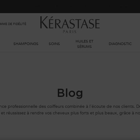
phénomènes météorologiques en cours, nos délais de livraison sont actu
ME DE FIDÉLITÉ
HUILES ET
SHAMPOINGS
SOINS
DIAGNOSTIC
SÉRUMS
Blog
nce professionnelle des coiffeurs combinée à l'écoute de nos clients. 
et réussissez à rendre vos cheveux plus forts et plus beaux, grâce à nos