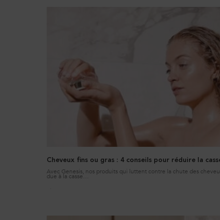
Cheveux fins ou gras : 4 conseils pour réduire la cass
Avec Genesis, nos produits qui luttent contre la chute des cheve
due à la casse
lors du brossage, vous ne verrez bientôt plus aucun cheveu sur
votre brosse.
Creation Date:
Update Date:
11 déc. 2025