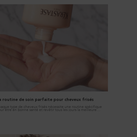
osse après votre coiffage !
a routine de soin parfaite pour cheveux frisés
aque type de cheveux frisés nécessite une routine spécifique
ur être en bonne santé et revêtir tous les jours la meilleure
parence qui soit. Découvrez dès maintenant votre routine Curl
nifesto personnalisée.
Creation Date:
Update Date:
11 déc. 2025