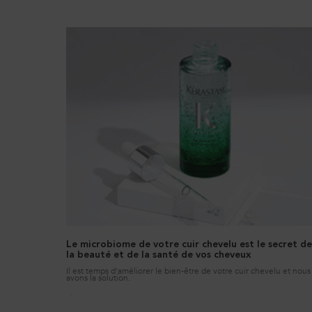
Le microbiome de votre cuir chevelu est le secret d
la beauté et de la santé de vos cheveux
Il est temps d'améliorer le bien-être de votre cuir chevelu et nous
avons la solution.
Creation Date:
Update Date:
11 déc. 2025