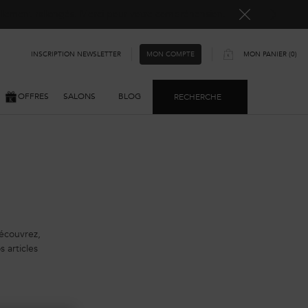
ellement rallongés. Merci pour votre compréhension.
INSCRIPTION NEWSLETTER
MON PANIER
0
MON COMPTE
0 PRODUIT
OFFRES
SALONS
BLOG
RECHERCHE
Découvrez,
 articles