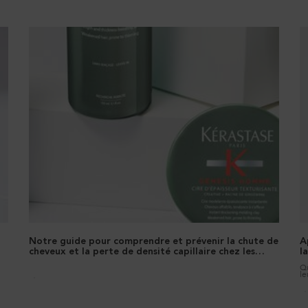
e
Notre guide pour comprendre et prévenir la chute de
A
cheveux et la perte de densité capillaire chez les
l
hommes
Qu
le
be
Creation Date:
Update Date:
11 déc. 2025
ho
ra