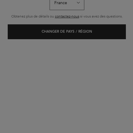
Obtenez plus de détails ou
contactez-nous
si vous avez des questions.
CHANGER DE PAYS / RÉGION
NUTRITIVE
Soins hydratants pour cheveux secs