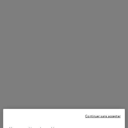
Notre gamme Nutritive offre un soin riche en nutriments pour le
cuir chevelu sec, les longueurs et les pointes, pour des cheveux
doux et hydratés.
EN SAVOIR PLUS
NUTRITIVE
Trier par
(24 produits)
FILTRER
MENU DE FILTRAGE
BEST-SELLER
SERUM
Continuer sans accepter