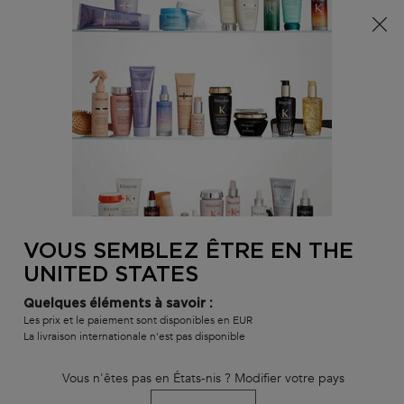
Info livraison – Sud-Ouest de la France : En raison des
phénomènes météorologiques en cours, nos délais de
livraison sont actuellement rallongés. Merci pour votre
compréhension.
0
MON
0 PR
TROUVER
PANI
VOTRE
Main content
RETOUR
NUTRITIVE
SALON
VOUS SEMBLEZ ÊTRE EN THE
UNITED STATES
Quelques éléments à savoir :
Les prix et le paiement sont disponibles en EUR
La livraison internationale n'est pas disponible
Vous n'êtes pas en États-nis ? Modifier votre pays