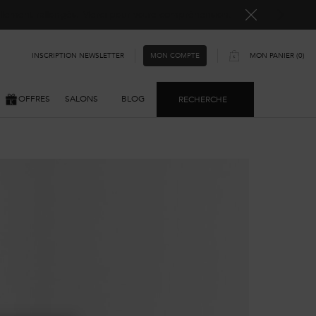
ellement rallongés. Merci pour votre compréhension.
INSCRIPTION NEWSLETTER
MON PANIER
0
MON COMPTE
0 PRODUIT
OFFRES
SALONS
BLOG
RECHERCHE