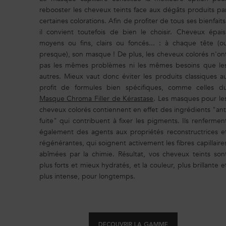
rebooster les cheveux teints face aux dégâts produits pa
certaines colorations. Afin de profiter de tous ses bienfaits
il convient toutefois de bien le choisir. Cheveux épais
moyens ou fins, clairs ou foncés... : à chaque tête (o
presque), son masque ! De plus, les cheveux colorés n'on
pas les mêmes problèmes ni les mêmes besoins que le
autres. Mieux vaut donc éviter les produits classiques a
profit de formules bien spécifiques, comme celles d
Masque Chroma Filler de Kérastase
. Les masques pour le
cheveux colorés contiennent en effet des ingrédients "ant
fuite" qui contribuent à fixer les pigments. Ils renfermen
également des agents aux propriétés reconstructrices e
régénérantes, qui soignent activement les fibres capillaire
abîmées par la chimie. Résultat, vos cheveux teints son
plus forts et mieux hydratés, et la couleur, plus brillante e
plus intense, pour longtemps.
DECOUVRIR LA GAMME