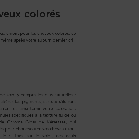
eveux colorés
écialement pour les cheveux colorés, ce
, même après votre auburn dernier cri
 de soin, y compris les plus naturelles :
térer les pigments, surtout s'ils sont
arron, et ainsi ternir votre coloration.
ules spécifiques à la texture fluide ou
ide Chroma Gloss
de Kérastase, qui
lés pour chouchouter vos cheveux tout
leur. Triés sur le volet, ces actifs