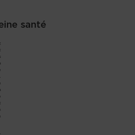
eine santé
t
t
s
a
e
.
n
a
e
t
n
n
r