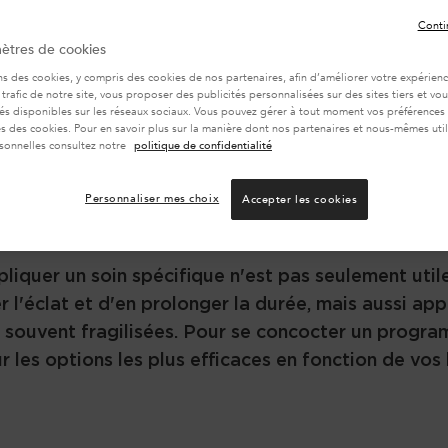
Conti
ètres de cookies
ns des cookies, y compris des cookies de nos partenaires, afin d’améliorer votre expérience
 trafic de notre site, vous proposer des publicités personnalisées sur des sites tiers et v
tés disponibles sur les réseaux sociaux. Vous pouvez gérer à tout moment vos préférences
 des cookies. Pour en savoir plus sur la manière dont nos partenaires et nous-mêmes util
sonnelles consultez notre
politique de confidentialité
Personnaliser mes choix
Accepter les cookies
ppliquer après une colora
iquer un soin spécifique n'est pas seulement utile :
er l'éclat et d'en prolonger la durée, mais aussi 
 souvent fragilisées. Pour se concocter un progra
r les options les plus efficaces en fonction de vos