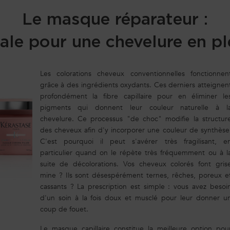
Le masque réparateur :
tale pour une chevelure en pl
Les colorations cheveux conventionnelles fonctionnen
grâce à des ingrédients oxydants. Ces derniers atteignen
profondément la fibre capillaire pour en éliminer le
pigments qui donnent leur couleur naturelle à l
chevelure. Ce processus "de choc" modifie la structur
des cheveux afin d'y incorporer une couleur de synthèse
C'est pourquoi il peut s'avérer très fragilisant, e
particulier quand on le répète très fréquemment ou à l
suite de décolorations. Vos cheveux colorés font gris
mine ? Ils sont désespérément ternes, rêches, poreux e
cassants ? La prescription est simple : vous avez besoi
d'un soin à la fois doux et musclé pour leur donner u
coup de fouet.
Le masque capillaire constitue la meilleure option pou