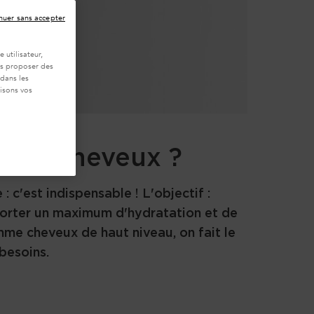
nuer sans accepter
 utilisateur,
ous proposer des
 dans les
isons vos
tion cheveux ?
 c'est indispensable ! L'objectif :
apporter un maximum d'hydratation et de
mme cheveux de haut niveau, on fait le
 besoins.