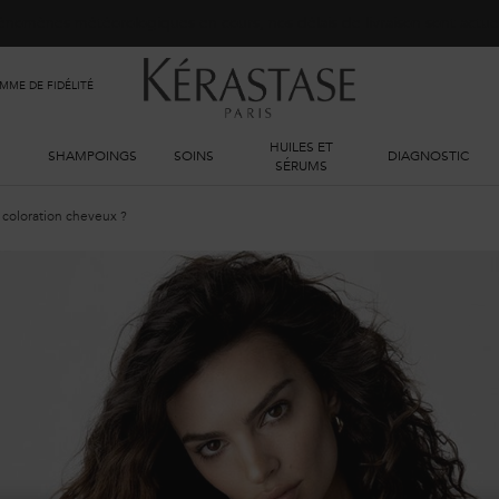
phénomènes météorologiques en cours, nos délais de livraison sont actu
ME DE FIDÉLITÉ
HUILES ET
SHAMPOINGS
SOINS
DIAGNOSTIC
SÉRUMS
 coloration cheveux ?