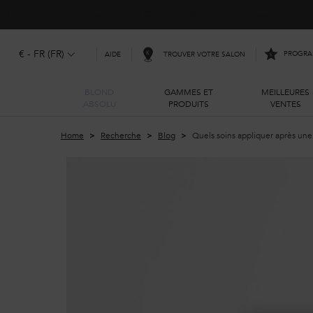
Info livraison – Sud-Ouest de la France : En raison des 
€ - FR (FR)
PROGRAM
TROUVER VOTRE SALON
AIDE
BLOND
GAMMES ET
MEILLEURES
ABSOLU
PRODUITS
VENTES
Main content
Home
Recherche
Blog
Quels soins appliquer après une