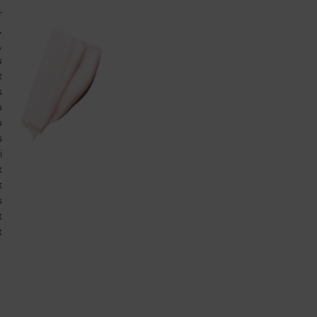
r
,
,
u
t
s
u
u
s
i
t
t
s
t
t