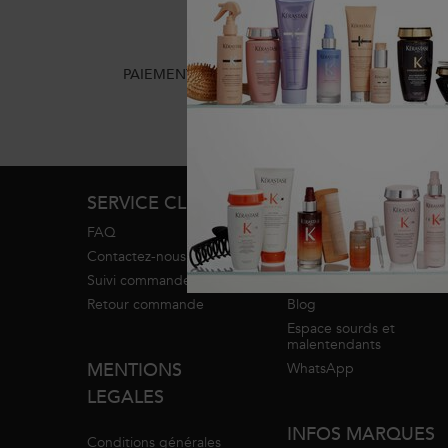
PAIEMENT EN 4x SANS FRAIS
2 ÉCHA
Footer navigation
SERVICE CLIENT
SERVICES
FAQ
Programme de fidélité
Contactez-nous
Diagnostic
Suivi commande
Trouver un salon
Retour commande
Blog
Espace sourds et
malentendants
MENTIONS
WhatsApp
LEGALES
INFOS MARQUES
Conditions générales