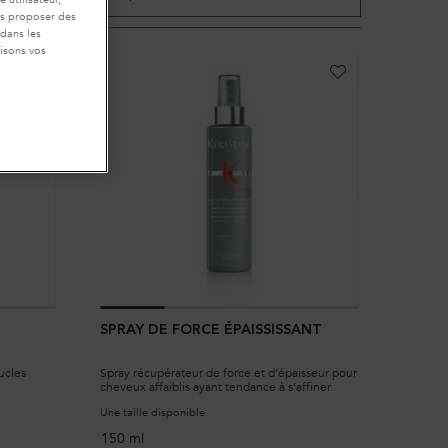
ous proposer des
 dans les
isons vos
SPRAY DE FORCE ÉPAISSISSANT
ucles
Spray récupérateur de force et d’épaisseur pour
cheveux affaiblis ayant tendance à s’affiner.
Une taille disponible
150 ml