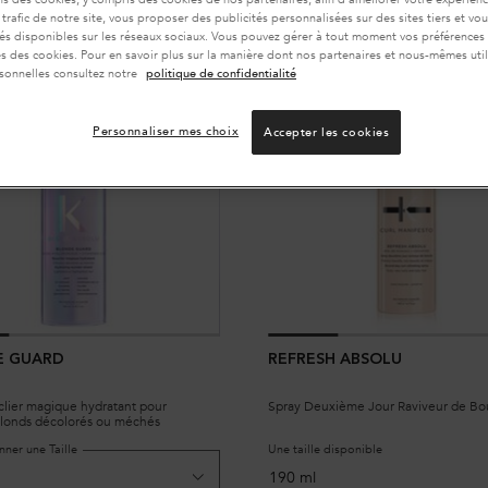
 trafic de notre site, vous proposer des publicités personnalisées sur des sites tiers et v
tés disponibles sur les réseaux sociaux. Vous pouvez gérer à tout moment vos préférences
 des cookies. Pour en savoir plus sur la manière dont nos partenaires et nous-mêmes util
sonnelles consultez notre
politique de confidentialité
U
BEST-SELLER
Personnaliser mes choix
Accepter les cookies
E GUARD
REFRESH ABSOLU
clier magique hydratant pour
Spray Deuxième Jour Raviveur de Bo
londs décolorés ou méchés
nner une Taille
Une taille disponible
190 ml