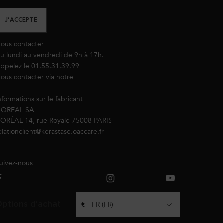
J’ACCEPTE
ous contacter
u lundi au vendredi de 9h à 17h.
ppelez le 01.55.31.39.99
ous contacter via notre
formulaire de contact
nformations sur le fabricant
'OREAL SA
’ORÉAL 14, rue Royale 75008 PARIS
elationclient@kerastase.oaccare.fr
uivez-nous
ptions d'achat
€ - FR (FR)