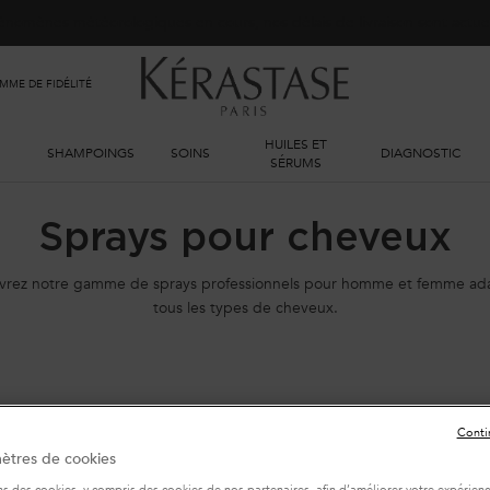
phénomènes météorologiques en cours, nos délais de livraison sont actu
ME DE FIDÉLITÉ
HUILES ET
SHAMPOINGS
SOINS
DIAGNOSTIC
SÉRUMS
Sprays pour cheveux
rez notre gamme de sprays professionnels pour homme et femme ad
tous les types de cheveux.
Conti
ètres de cookies
(
ns des cookies, y compris des cookies de nos partenaires, afin d’améliorer votre expérience