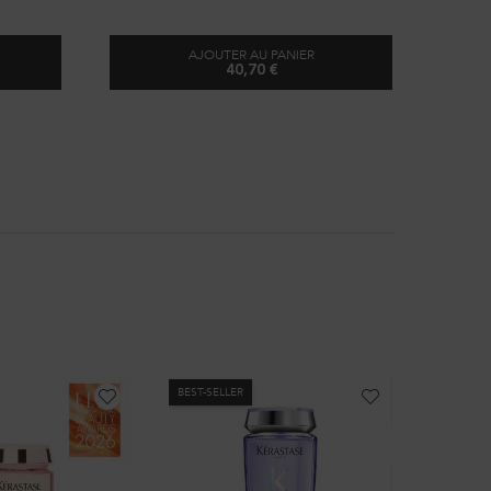
AJOUTER AU PANIER
40,70 €
BSOLU
SPRAY DE FORCE ÉPAISSISSANT
BEST-SELLER
BEST-SEL