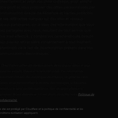
onsentement et selon vos choix ci-dessus, pour enrichir
otre profil et vous proposer des offres personnalisées par
ommunication directe de Kérastase et via des publicités
e ses différentes marques sur des sites et réseaux
ociaux partenaires, sur la base des informations que vous
vez partagées avec nous, résultant de tout service que
ous avez effectué, y compris vos caractéristiques beauté.
ous pouvez retirer votre consentement à tout moment,
otamment via le lien de désinscription présent dans nos
ommunications électroniques.
L’Oréal France utilise des traceurs (pixels de suivi) pour savoir si vous
uvrez les e-mails, l’heure et le terminal utilisé. Ces informations
ermettent d’établir des statistiques de diffusion, de gérer les listes
'envoi, et de personnaliser le contenu des messages, la fréquence
’envoi ou le canal de communication. Pour en savoir plus sur le
raitement de vos données et sur vos droits, consultez notre
Politique de
onfidentialité
.
 site est protégé par Cloudflare et la politique de confidentialité et les
nditions dutilisation sappliquent.