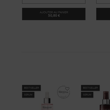
protecteur de chaleur jusqu'à 230°C*.
AJOUTER AU PANIER
50,80 €
SPRAY ANTI-FRIZZ GLAZE MILK
BEST-SELLER
BEST-SELLER
SERUM
SERUM