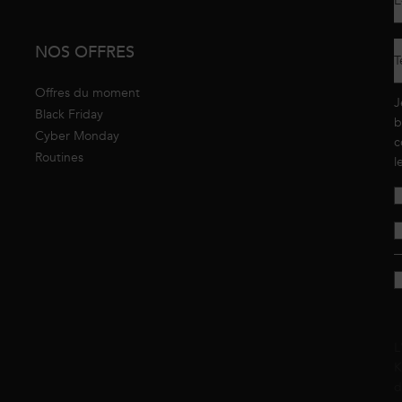
E
NOS OFFRES
T
Offres du moment
J
Black Friday
b
Cyber Monday
c
Routines
l
L
K
d