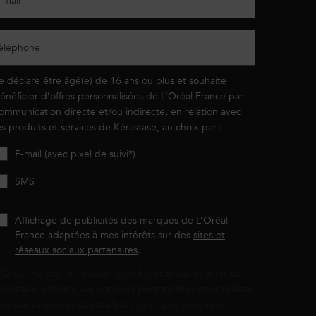
-mail
*
éléphone
e déclare être âgé(e) de 16 ans ou plus et souhaite
énéficier d’offres personnalisées de L’Oréal France par
ommunication directe et/ou indirecte, en relation avec
es produits et services de Kérastase, au choix par :
E-mail (avec pixel de suivi*)
SMS
Affichage de publicités des marques de L’Oréal
France adaptées à mes intérêts sur des
sites et
réseaux sociaux partenaires
.
'Oréal France, en relation avec les produits et services
érastase, utilisera vos données personnelles pour réaliser
es statistiques et des analyses ainsi que, avec votre