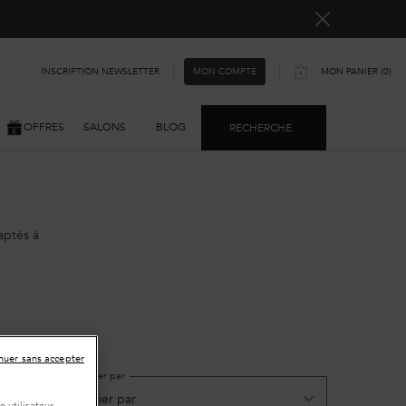
ellement rallongés. Merci pour votre compréhension.
INSCRIPTION NEWSLETTER
MON PANIER
0
MON COMPTE
0 PRODUIT
OFFRES
SALONS
BLOG
RECHERCHE
aptés à
nuer sans accepter
Trier par
7 produits)
 utilisateur,