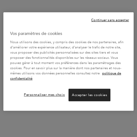
32,80 €
32,80 €
BAIN HYDRA-GLAZE
BAIN CRÈME HYDR
RECHARGEABLE
Continuer sans accepter
ÉCONOMISEZ
10%*
Vos paramètres de cookies
Nous utilisons des cookies, y compris des cookies de nos partenaires, afin
d’améliorer votre expérience utilisateur, d’analyser le trafic de notre site,
vous proposer des publicités personnalisées sur des sites tiers et vous
proposer des fonctionnalités disponibles sur les réseaux sociaux. Vous
pouvez gérer à tout moment vos préférences dans les paramétrages des
cookies. Pour en savoir plus sur la manière dont nos partenaires et nous-
mêmes utilisons vos données personnelles consultez notre
politique de
confidentialité
BAIN OLÉO-RELAX
BAIN RECHARGEABLE
500ML FLUIDÉALISTE SANS
SULFATES
Shampooing nourrissant anti-volume
ÉCONOMISEZ 10%*
Personnaliser mes choix
Accepter les cookies
*vs le prix de deux shampoings 250ml
Une taille disponible
Sélectionner une Taille
Shampooing lisse-en-mouvement.
Fluidité - Brillance - Anti-Frizz
250 ml
AJOUTER AU PANIER
EN RUPTURE DE STOCK
32,80 €
58,90 €