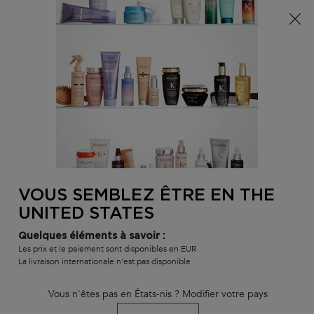
Info livraison – Sud-Ouest de la France : En raison des
phénomènes météorologiques en cours, nos délais de
livraison sont actuellement rallongés. Merci pour votre
compréhension.
0
MON
0 PR
TROUVER
PANI
VOTRE
Main content
RETOUR
ANTI-FRISOTTIS
SALON
VOUS SEMBLEZ ÊTRE EN THE
Shampooings anti-frisottis pour cheveux
UNITED STATES
indisciplinés
Cheveux rebelles, indisciplinés, nous avons la solution ! Découvrez
Quelques éléments à savoir :
notre sélection de shampoings professionnels anti-frisottis pour
Les prix et le paiement sont disponibles en EUR
La livraison internationale n'est pas disponible
cheveux indisciplinés. Grâce à des agents adoucissants, vos
cheveux retrouvent un aspect lisse et discipliné.
Vous n'êtes pas en États-nis ? Modifier votre pays
Trier par