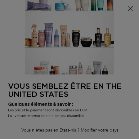
Info livraison – Sud-Ouest de la France : En raison des
phénomènes météorologiques en cours, nos délais de
livraison sont actuellement rallongés. Merci pour votre
compréhension.
0
MON
0 PR
TROUVER
PANI
VOTRE
Main content
RETOUR
MOUSSES & GELS
SALON
VOUS SEMBLEZ ÊTRE EN THE
Mousses & gels capillaires
UNITED STATES
Découvrez notre gamme de mousses professionnelles pour
homme et femme adaptées à tous les types de cheveux.
Quelques éléments à savoir :
Les prix et le paiement sont disponibles en EUR
La livraison internationale n'est pas disponible
Trier par
(4 produits)
FILTRER
MENU DE FILTRAGE
Vous n'êtes pas en États-nis ? Modifier votre pays
BEST-