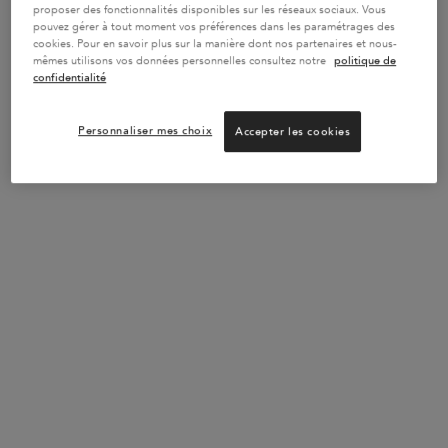
proposer des fonctionnalités disponibles sur les réseaux sociaux. Vous
SERUM
pouvez gérer à tout moment vos préférences dans les paramétrages des
cookies. Pour en savoir plus sur la manière dont nos partenaires et nous-
mêmes utilisons vos données personnelles consultez notre
politique de
confidentialité
Personnaliser mes choix
Accepter les cookies
FRIZZ-GLAZE CREAM
CIRE D’ÉPAISSEUR
TEXTURISANTE
Crème de soin pour cheveux épais
Cire coiffante pour cheveux affaiblis
sujets aux frisottis
ayant tendance à s'affiner.
Sélectionner une Taille
Une taille disponible
75 ml
AJOUTER AU PANIER
AJOUTER AU PANIER
49,50 €
40,70 €
FRIZZ-GLAZE CREAM
CIRE D’ÉPAISSEUR