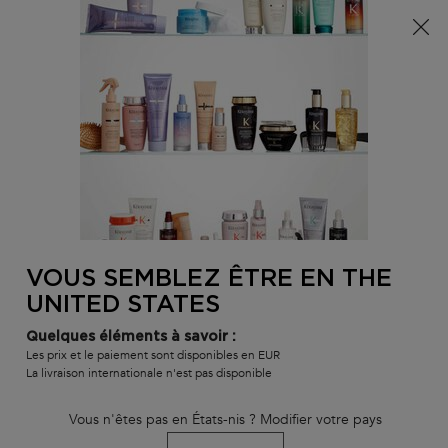
Info livraison – Sud-Ouest de la France : En raison des
phénomènes météorologiques en cours, nos délais de
livraison sont actuellement rallongés. Merci pour votre
compréhension.
0
MON
0 PR
TROUVER
PANI
VOTRE
Main content
BLOND ABSOLU
GAMMES ET PRODUITS
MEILLEURES VENTE
SALON
RETOUR À DÉCOUVRIR
VOUS SEMBLEZ ÊTRE EN THE
UNITED STATES
Quelques éléments à savoir :
Les prix et le paiement sont disponibles en EUR
La livraison internationale n'est pas disponible
Vous n'êtes pas en États-nis ? Modifier votre pays