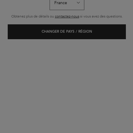
Obtenez plus de détails ou
contactez-nous
si vous avez des questions.
CHANGER DE PAYS / RÉGION
CHEVEUX TERNES :
CAUSES ET
COMMENT
RESTAURER LA
BRILLANCE EN 3
ÉTAPES FACILES
Nous avons toutes ces jours où nos cheveux