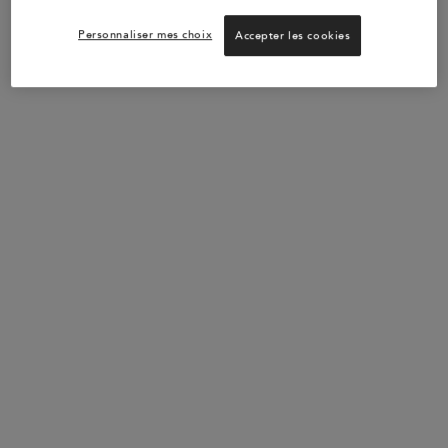
irrégulière.
Personnaliser mes choix
Accepter les cookies
Les cheveux ternes peuvent être plus difficiles à démêler et
sembler plus lourds sur la tête. Cela ne signifie pas que les
cheveux ternes sont secs ou abîmés, mais ils manquent
souvent de vitalité et de mouvement.
En bref, les cheveux ternes manquent de rebond, de
souplesse et d'éclat.
LES CAUSES DES
CHEVEUX TERNES
Les cheveux ternes peuvent être causés par l'accumulation de
produits et de sébum sur le cuir chevelu.