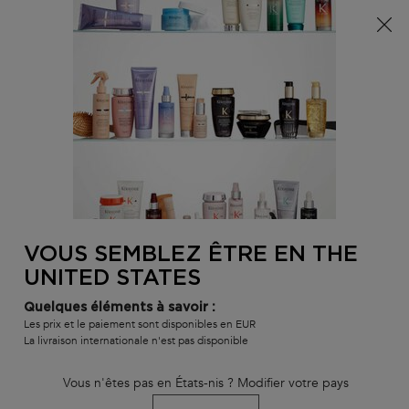
Info livraison – Sud-Ouest de la France : En raison des
phénomènes météorologiques en cours, nos délais de
livraison sont actuellement rallongés. Merci pour votre
compréhension.
0
MON
0 PR
TROUVER
PANI
VOTRE
Main content
BLOND ABSOLU
GAMMES ET PRODUITS
MEILLEURES VENTE
SALON
VOUS SEMBLEZ ÊTRE EN THE
UNITED STATES
Quelques éléments à savoir :
Les prix et le paiement sont disponibles en EUR
La livraison internationale n'est pas disponible
Vous n'êtes pas en États-nis ? Modifier votre pays