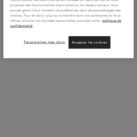
vous proposer des publicités personnalisées sur des sites tiers et vous
proposer des fonctionnalités disponibles sur les réseaux sociaux. Vous
pouvez gérer à tout moment vos préférences dans les paramétrages des
cookies. Pour en savoir plus sur la manière dont nos partenaires et nous-
mêmes utilisons vos données personnelles consultez notre
politique de
confidentialité
Personnaliser mes choix
Accepter les cookies
|
1973
|
De l'hygiène au soin
Avant Kérastase, les soins capillaires étaient purement une
question d'hygiène our les cheveux. Nous avons adopté une
philosophie du soin qui va au-delà de nos produits, en prenant
soin de tous les cuirs chevelus et de tous les types de cheveux.