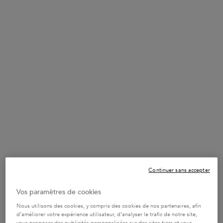
Notre révolution pour le soin cheveu a débuté dans les salons
légendaires de Paris en s'appuyant sur des connaissances
professionnelles et une expertise scientifique. C'est ainsi que
nous avons créé les premiers produits capillaires professionnels
complets, notamment le premier bain pour les cheveux et le
premier soin pour le cuir chevelu.
Depuis le début, Kérastase est à l'avant-garde du
développement de l'empathie et des connaissances des
coiffeurs, ainsi que des outils technologiques pour améliorer
l'évaluation des cheveux et du cuir chevelu, avec plusieurs
générations de caméras de diagnostic disponibles pour une
utilisation en salon.
Découvrez comment le diagnostic cheveux
fait toujours partie
intégrante de Kérastase et comment nous utilisons les dernières
innovations pour mieux prendre soin des cheveux.
Continuer sans accepter
Vos paramètres de cookies
Nous utilisons des cookies, y compris des cookies de nos partenaires, afin
d’améliorer votre expérience utilisateur, d’analyser le trafic de notre site,