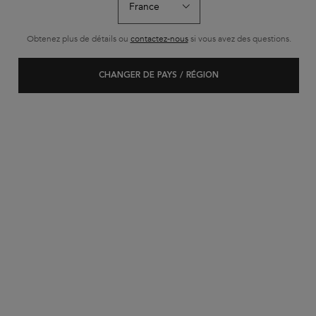
Obtenez plus de détails ou
contactez-nous
si vous avez des questions.
CHANGER DE PAYS / RÉGION
YOU DARE, WE CARE*