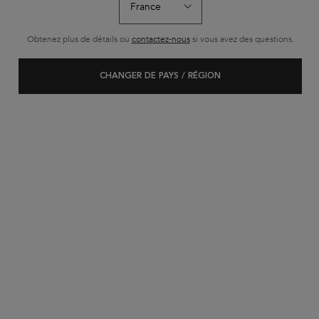
BEST-SELLER
Obtenez plus de détails ou
contactez-nous
si vous avez des questions.
CHANGER DE PAYS / RÉGION