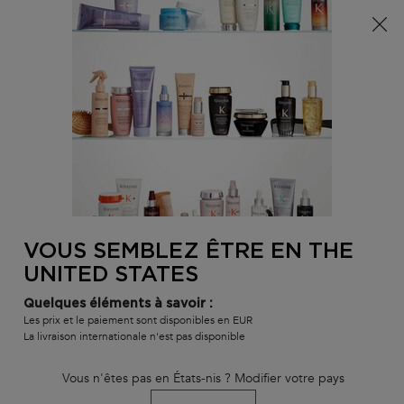
Info livraison – Sud-Ouest de la France : En raison des
phénomènes météorologiques en cours, nos délais de
livraison sont actuellement rallongés. Merci pour votre
compréhension.
0
MON
0 PR
TROUVER
PANI
VOTRE
Main content
RETOUR À SPÉCIFIQUE
SALON
VOUS SEMBLEZ ÊTRE EN THE
BAIN DIVALENT
UNITED STATES
délai de livraison estimé : 3 jours
En stock
Quelques éléments à savoir :
Shampoing équilibrant pour racines grasses et longueurs sèches.
Les prix et le paiement sont disponibles en EUR
La livraison internationale n'est pas disponible
Bain Divalent
clasificado
3.9
de
5
por
68
.
Vous n'êtes pas en États-nis ? Modifier votre pays
2 493 personne(s) ont vu cet article