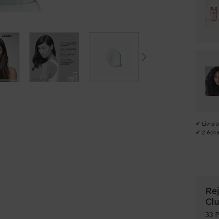
✔ Livrais
✔ 2 échan
Rej
Cl
33
P