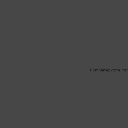
PDP Routine Section
Complétez votre rout