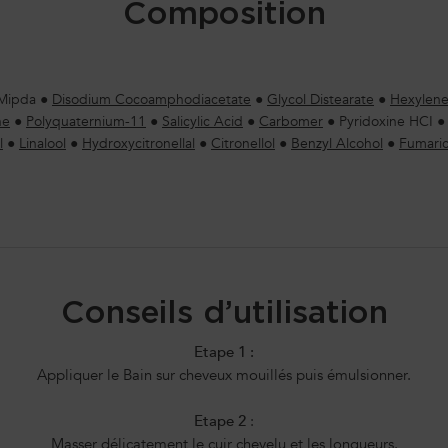
Composition
Mipda
●
Disodium Cocoamphodiacetate
●
Glycol Distearate
●
Hexylene
ne
●
Polyquaternium-11
●
Salicylic Acid
●
Carbomer
●
Pyridoxine HCI
l
●
Linalool
●
Hydroxycitronellal
●
Citronellol
●
Benzyl Alcohol
●
Fumaric
Conseils d’utilisation
Etape 1 :
Appliquer le Bain sur cheveux mouillés puis émulsionner.
Etape 2
:
Masser délicatement le cuir chevelu et les longueurs.