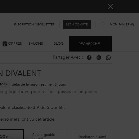
ellement rallongés. Merci pour votre compréhension.
INSCRIPTION NEWSLETTER
MON PANIER
0
MON COMPTE
0 PRODUIT
OFFRES
SALONS
BLOG
RECHERCHE
Partager Avec :
Partager Avec : Facebook
Partager Avec : Email
Partager Avec : Wh
N DIVALENT
délai de livraison estimé : 3 jours
tock
ng équilibrant pour racines grasses et longueurs
valent
clasificado
3.9
de
5
por
68
.
ersonne(s) ont vu cet article
Rechargeable
Recharge 500ml
250 ml
500ml