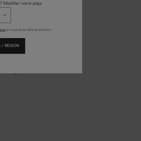
 ? Modifier votre pays
ous
si vous avez des questions.
 / RÉGION
xcès de gras