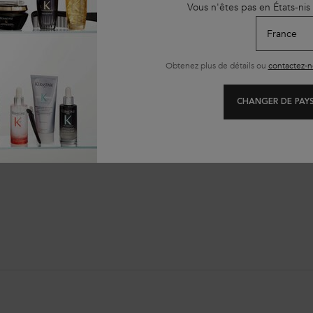
Vous n'êtes pas en États-nis
Obtenez plus de détails ou
contactez-n
CHANGER DE PAYS
illants
Purifie le cuir chevelu
Élimine l'e