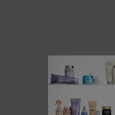
PDP Section Product Benefits
Nettoie délicatement et purifie le c