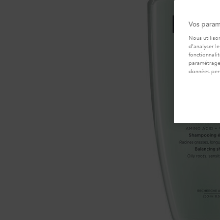
Vos param
Nous utiliso
d’analyser le
fonctionnali
paramétrages
données per