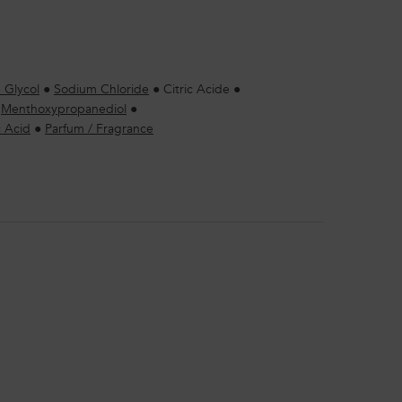
 Glycol
●
Sodium Chloride
●
Citric Acide
●
●
Menthoxypropanediol
●
 Acid
●
Parfum / Fragrance