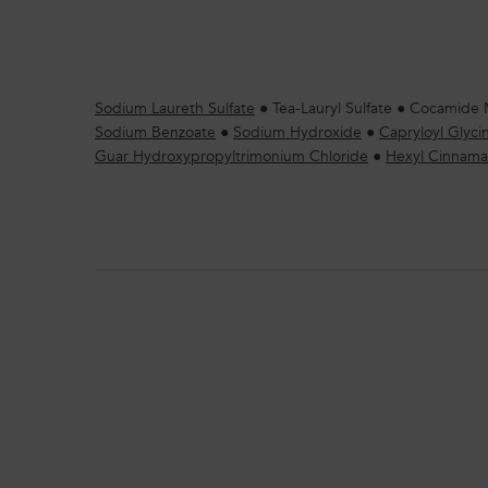
Sodium Laureth Sulfate
●
Tea-Lauryl Sulfate
●
Cocamide 
Sodium Benzoate
●
Sodium Hydroxide
●
Capryloyl Glyci
Guar Hydroxypropyltrimonium Chloride
●
Hexyl Cinnama
PDP Section How To Apply Video