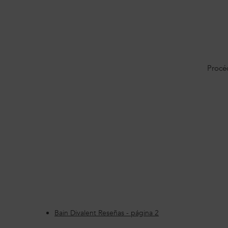
Procé
PDP Section FAQ
Bain Divalent Reseñas - página 2