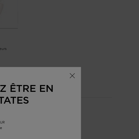
eurs
Z ÊTRE EN
TATES
EUR
le
s tout en apportant volume en racine.