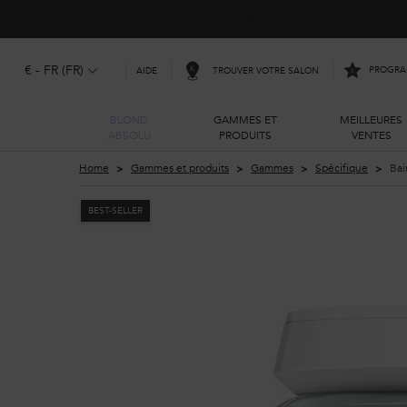
Info livraison – Sud-Ouest de la France : En raison des 
€ - FR (FR)
PROGRAM
TROUVER VOTRE SALON
AIDE
BLOND
GAMMES ET
MEILLEURES
ABSOLU
PRODUITS
VENTES
Main content
Home
Gammes et produits
Gammes
Spécifique
Bai
BEST-SELLER