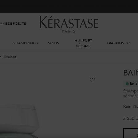
phénomènes météorologiques en cours, nos délais de livraison sont actu
ME DE FIDÉLITÉ
HUILES ET
SHAMPOINGS
SOINS
DIAGNOSTIC
SÉRUMS
n Divalent
BAI
En s
Shampoi
sèches.
Bain Di
2 550 p
Sélectionner un taille: