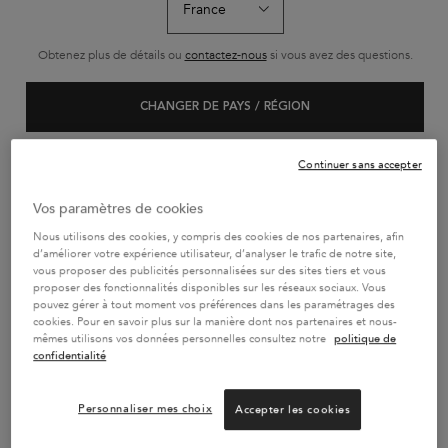
L'HUILE ORIGINALE
BAIN SATIN RICHE
BAIN HYDRA
RECHARGEABLE -
Obtenez plus de détails ou
contactez-nous
si vous avez des questions.
75ML
L'Huile Originale Elixir
Shampoing riche haute
Le Bain Hydra-Gl
Ultime est un concentré
nutrition en nutriments
un bain hydra-il
de soin sans rinçage et
essentiels
pour cheveux lon
CHANGER DE PAYS / RÉGION
Sélectionner une Taille
Sélectionner une Taille
Sélectionner un
multi-usages. Infusée
aux frisottis. Sa
d'huiles de camélia, la
gel ultra-moussa
formule s’applique
purifie le cuir c
facilement et nourrit
surface des fibr
Continuer sans accepter
instantanément la fibre
révéler une brill
capillaire pour un toucher
et durable.
AJOUTER AU PANIER
AJOUTER AU PANIER
AJOUTER AU 
doux et des cheveux
Vos paramètres de cookies
brillants. Avec sa texture
69,50 €
29,70 €
32,80
ultra légère, cette huile
L'HUILE ORIGINALE RECHARGEABLE - 75ML
BAIN SATIN RICHE
BA
Nous utilisons des cookies, y compris des cookies de nos partenaires, afin
iconique enveloppe la
fibre capillaire pour la
d’améliorer votre expérience utilisateur, d’analyser le trafic de notre site,
protéger au quotidien
vous proposer des publicités personnalisées sur des sites tiers et vous
sans alourdir les cheveux.​
proposer des fonctionnalités disponibles sur les réseaux sociaux. Vous
pouvez gérer à tout moment vos préférences dans les paramétrages des
cookies. Pour en savoir plus sur la manière dont nos partenaires et nous-
mêmes utilisons vos données personnelles consultez notre
politique de
PAIEMENT EN 4x SANS FRAIS
confidentialité
2 ÉCHANTILLONS AU CHOIX
OFFERTS
Personnaliser mes choix
Accepter les cookies