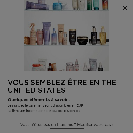
Info livraison – Sud-Ouest de la France : En raison des
phénomènes météorologiques en cours, nos délais de
livraison sont actuellement rallongés. Merci pour votre
compréhension.
0
MON
0 PR
TROUVER
PANI
VOTRE
Main content
Nous n'avons trouvé aucun résultat
SALON
VOUS SEMBLEZ ÊTRE EN THE
VOUS ALLEZ AIMER
UNITED STATES
BEST-
BEST-
BEST-
Quelques éléments à savoir :
SELLER
SELLER
SELLER
Les prix et le paiement sont disponibles en EUR
La livraison internationale n'est pas disponible
SERUM
Vous n'êtes pas en États-nis ? Modifier votre pays