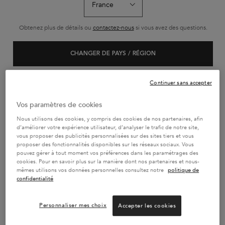
SÉRUM ANTI-CHUTE
SÉRUM DE NUIT 8H
BAIN SATIN 
FORTIFIANT
Obtenez plus de détails ou
contactez-nous
si vous avez des questions.
Sérum quotidien qui
Sérum de nuit sans
Shampoing riche
freine le processus de
rinçage, nutrition intense
nutrition en nut
chute des cheveux et
pour tous les types de
essentiels
CHANGER DE PAYS / RÉGION
Sélectionner une Taille
Sélectionner une Taille
Sélectionner un
renforce la fibre capillaire
cheveux. Il offre 8h de
en profondeur.
nutrition capillaire et de
protection contre les
frottements, pour des
Continuer sans accepter
cheveux plus doux et plus
faciles à coiffer.
AJOUTER AU PANIER
AJOUTER AU PANIER
AJOUTER AU 
Vos paramètres de cookies
56,90 €
56,90 €
29,70
SÉRUM ANTI-CHUTE FORTIFIANT
SÉRUM DE NUIT 8H
BA
Nous utilisons des cookies, y compris des cookies de nos partenaires, afin
d’améliorer votre expérience utilisateur, d’analyser le trafic de notre site,
vous proposer des publicités personnalisées sur des sites tiers et vous
proposer des fonctionnalités disponibles sur les réseaux sociaux. Vous
pouvez gérer à tout moment vos préférences dans les paramétrages des
cookies. Pour en savoir plus sur la manière dont nos partenaires et nous-
mêmes utilisons vos données personnelles consultez notre
politique de
PAIEMENT EN 4x SANS FRAIS
confidentialité
2 ÉCHANTILLONS AU CHOIX
OFFERTS
Personnaliser mes choix
Accepter les cookies