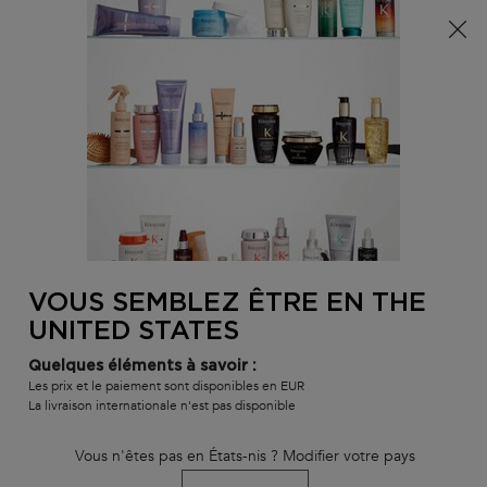
Info livraison – Sud-Ouest de la France : En raison des
phénomènes météorologiques en cours, nos délais de
livraison sont actuellement rallongés. Merci pour votre
compréhension.
0
MON
0 PR
TROUVER
PANI
VOTRE
Main content
Nous n'avons trouvé aucun résultat
SALON
VOUS SEMBLEZ ÊTRE EN THE
VOUS ALLEZ AIMER
UNITED STATES
BEST-
BEST-
BEST-
Quelques éléments à savoir :
SELLER
SELLER
SELLER
Les prix et le paiement sont disponibles en EUR
La livraison internationale n'est pas disponible
SERUM
SERUM
Vous n'êtes pas en États-nis ? Modifier votre pays