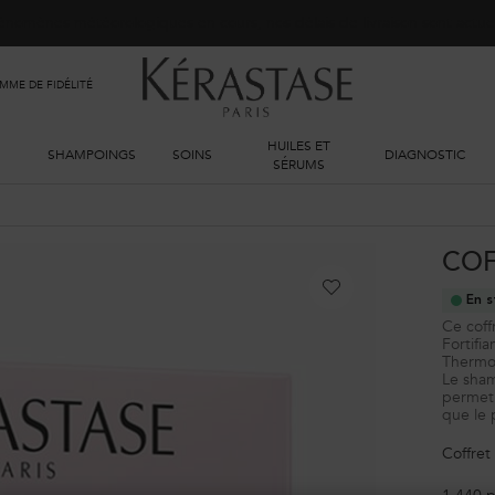
phénomènes météorologiques en cours, nos délais de livraison sont actu
ME DE FIDÉLITÉ
HUILES ET
SHAMPOINGS
SOINS
DIAGNOSTIC
SÉRUMS
COF
En s
Ce coff
Fortifi
Thermo-
Le sham
permet d
que le 
Coffret