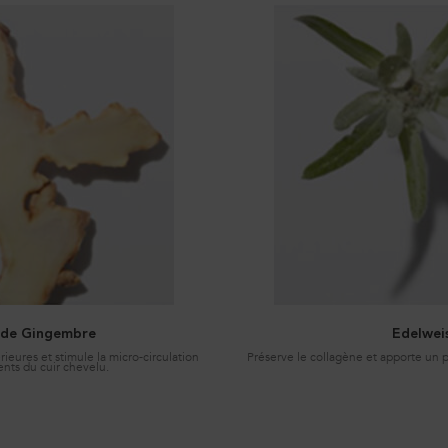
 de Gingembre
Edelwei
ieures et stimule la micro-circulation
Préserve le collagène et apporte un po
nts du cuir chevelu.