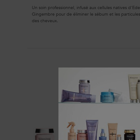
Un soin professionnel, infusé aux cellules natives d'Ede
Gingembre pour de éliminer le sébum et les particules
des cheveux.
PDP Routine Section
Dé
BEST-SELL