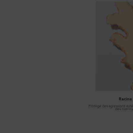
Racine
Protège des agressions extér
des nutrime