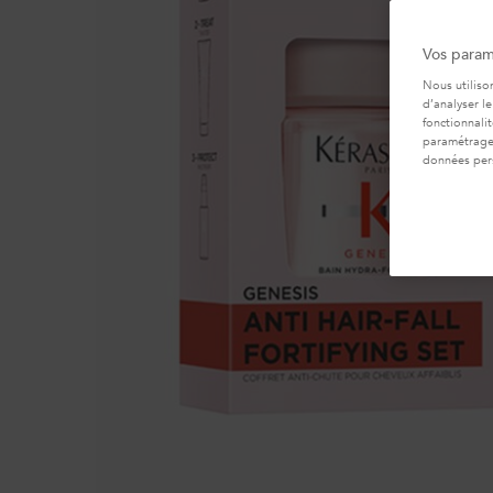
Vos param
Nous utiliso
d’analyser le
fonctionnali
paramétrages
données per