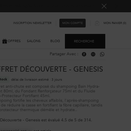
ellement rallongés. Merci pour votre compréhension.
INSCRIPTION NEWSLETTER
MON PANIER
0
MON COMPTE
0 PRODUIT
OFFRES
SALONS
BLOG
RECHERCHE
Partager Avec :
Partager Avec : Facebook
Partager Avec : Email
Partager Avec : Wh
FRET DÉCOUVERTE - GENESIS
délai de livraison estimé : 3 jours
tock
ret anti-chute est composé du shampoing Bain Hydra-
ant 80ml, du Fondant Renforçateur 75ml et du Fluide
Protecteur Fortifiant 45ml.
poing fortifie les cheveux affaiblis, l'après-shampoing
e réduire la casse en fortifiant la fibre capillaire, tandis
protecteur thermique démêle et hydrate..
 Découverte - Genesis
est évalué
4.5
de
5
de
314
.