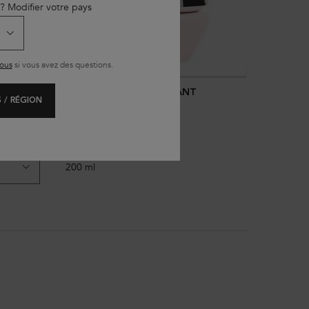
 ? Modifier votre pays
ous
si vous avez des questions.
ENESIS
MASQUE RECONSTITUANT
 / RÉGION
ssant
Masque fortifiant anti-chute
Une taille disponible
200 ml