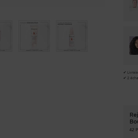
✔ Livrais
✔ 2 échan
Rej
Bo
42
P