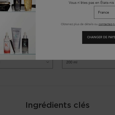
Vous n'êtes pas en États-nis
Obtenez plus de détails ou
contactez-n
YDRA-FORTIFIANT
FONDANT RENFORÇATEUR G
CHANGER DE PAYS
fortifiant et hydratant anti-casse pour
Après-shampooing renforçateur nourri
 fins, à tendance grasse et fragilisés.
nner une Taille
Sélectionner une Taille
Ingrédients clés