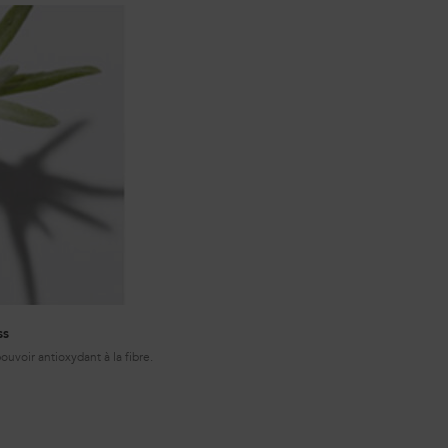
ss
uvoir antioxydant à la fibre.