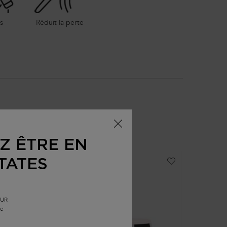
s
Réduit la perte
ues
Z ÊTRE EN
TATES
BEST-SELLER
EUR
le