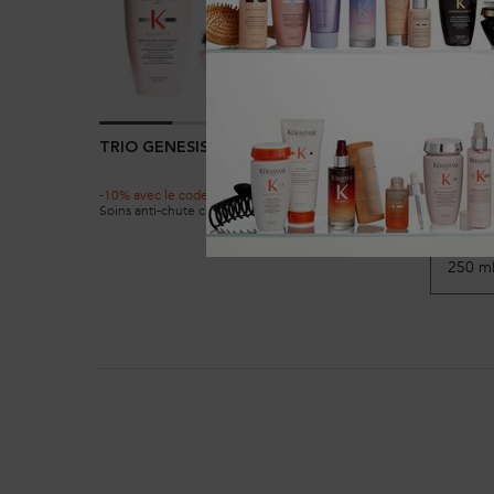
TRIO GENESIS CHEVEUX EPAIS
BAIN H
-10% avec le code EXPERT
Shampoing 
Soins anti-chute cheveux épais
les cheveux
Sélectio
PDP Section Ingredients