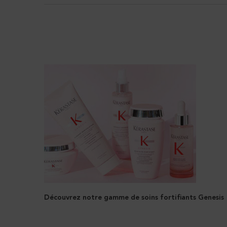
Discover Related Articles
Découvrez notre gamme de soins fortifiants Genesis