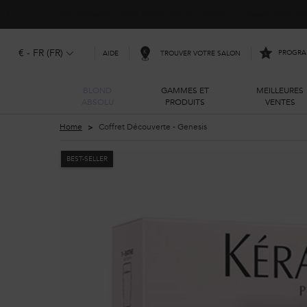
Info livraison – Sud-Ouest de la France : En raison des 
€ - FR (FR)
PROGRAM
TROUVER VOTRE SALON
AIDE
BLOND
GAMMES ET
MEILLEURES
ABSOLU
PRODUITS
VENTES
Main content
Home
Coffret Découverte - Genesis
BEST-SELLER