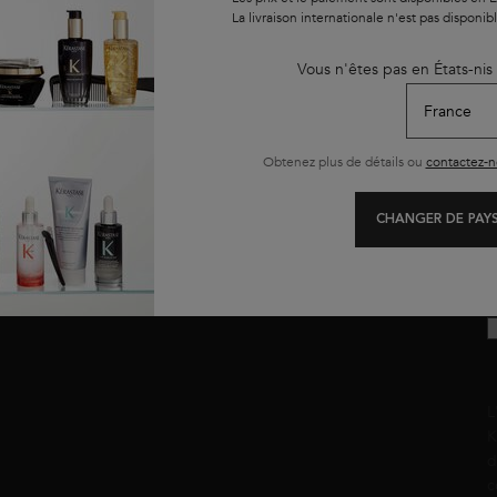
La livraison internationale n'est pas disponib
NOS OFFRES
T
Vous n'êtes pas en États-nis
Offres du moment
J
Black Friday
b
Cyber Monday
c
Obtenez plus de détails ou
contactez-n
Routines
l
CHANGER DE PAYS
L
K
d
c