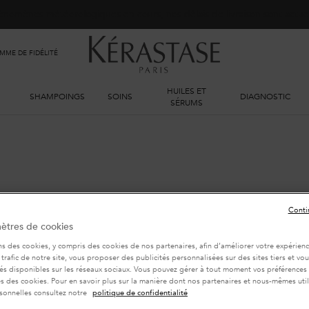
phénomènes météorologiques en cours, nos délais de livraison sont actu
ME DE FIDÉLITÉ
HUILES ET
SHAMPOINGS
SOINS
DIAGNOSTIC
SÉRUMS
Conti
VOUS ALLEZ AIMER
ètres de cookies
ns des cookies, y compris des cookies de nos partenaires, afin d’améliorer votre expérience
 trafic de notre site, vous proposer des publicités personnalisées sur des sites tiers et v
tés disponibles sur les réseaux sociaux. Vous pouvez gérer à tout moment vos préférences
BEST-SELLER
BEST-SELLER
 des cookies. Pour en savoir plus sur la manière dont nos partenaires et nous-mêmes util
sonnelles consultez notre
politique de confidentialité