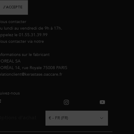
J’ACCEPTE
ous contacter
u lundi au vendredi de 9h à 17h.
ppelez le 01.55.31.39.99
ous contacter via notre
formulaire de contact
nformations sur le fabricant
'OREAL SA
’ORÉAL 14, rue Royale 75008 PARIS
elationclient@kerastase.oaccare.fr
uivez-nous
ptions d'achat
€ - FR (FR)