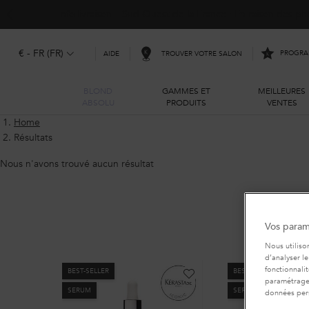
Info livraison – Sud-Ouest de la France : En raison des 
€ - FR (FR)
PROGRAM
TROUVER VOTRE SALON
AIDE
BLOND
GAMMES ET
MEILLEURES
ABSOLU
PRODUITS
VENTES
Main content
Home
Résultats
Nous n'avons trouvé aucun résultat
Vos param
Nous utiliso
d’analyser le
fonctionnali
BEST-SELLER
BEST-SELLER
paramétrages
SERUM
SERUM
données per