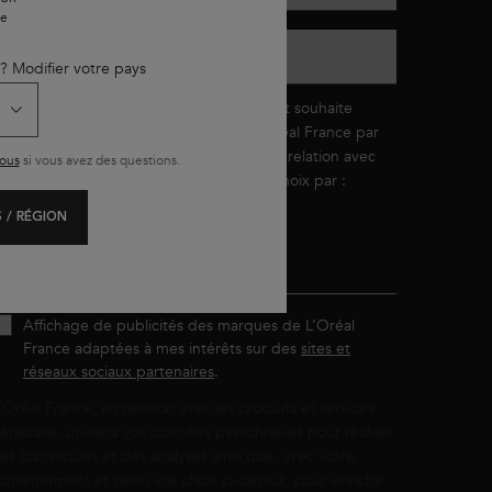
le
éléphone
 ? Modifier votre pays
e déclare être âgé(e) de 16 ans ou plus et souhaite
énéficier d’offres personnalisées de L’Oréal France par
ommunication directe et/ou indirecte, en relation avec
ous
si vous avez des questions.
es produits et services de Kérastase, au choix par :
 / RÉGION
E-mail (avec pixel de suivi*)
SMS
Affichage de publicités des marques de L’Oréal
France adaptées à mes intérêts sur des
sites et
réseaux sociaux partenaires
.
'Oréal France, en relation avec les produits et services
érastase, utilisera vos données personnelles pour réaliser
es statistiques et des analyses ainsi que, avec votre
onsentement et selon vos choix ci-dessus, pour enrichir