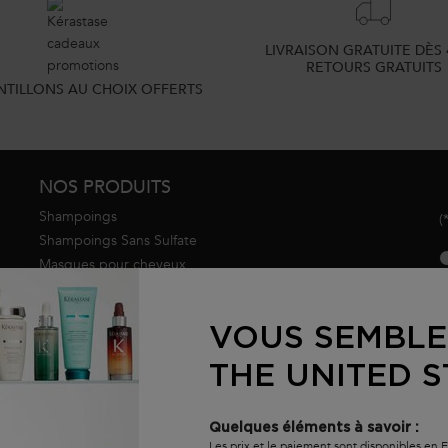
LIVRAISON GRATUITE DÈS 
RETOURS GRATUITS
NTILLONS AU CHOIX OFFERTS
NOS PRODUITS
Shampoings
(
Shampoings Sans Sulfate
new
Masques pour cheveux
Gloss pour cheveux
D
Huiles et sérums pour
VOUS SEMBLE
cheveux
Après-shampooings
THE UNITED S
Coffrets
Meilleures ventes
Formats voyage
Quelques éléments à savoir :
E
Les prix et le paiement sont disponibles en 