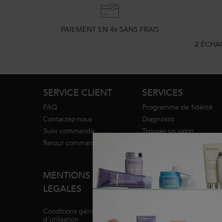
PAIEMENT EN 4x SANS FRAIS
2 ÉCHA
Footer navigation
SERVICE CLIENT
SERVICES
FAQ
Programme de fidélité
Contactez-nous
Diagnostic
Suivi commande
Trouver un salon
Retour commande
Blog
Espace sourds et
malentendants
MENTIONS
WhatsApp
LEGALES
INFOS MARQUES
Conditions générales
d'utilisation