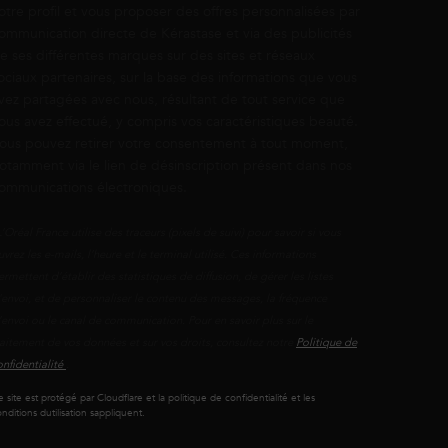
otre profil et vous proposer des offres personnalisées par
ommunication directe de Kérastase et via des publicités
e ses différentes marques sur des sites et réseaux
ociaux partenaires, sur la base des informations que vous
vez partagées avec nous, résultant de tout service que
ous avez effectué, y compris vos caractéristiques beauté.
ous pouvez retirer votre consentement à tout moment,
otamment via le lien de désinscription présent dans nos
ommunications électroniques.
L’Oréal France utilise des traceurs (pixels de suivi) pour savoir si vous
uvrez les e-mails, l’heure et le terminal utilisé. Ces informations
ermettent d’établir des statistiques de diffusion, de gérer les listes
'envoi, et de personnaliser le contenu des messages, la fréquence
’envoi ou le canal de communication. Pour en savoir plus sur le
raitement de vos données et sur vos droits, consultez notre
Politique de
onfidentialité
.
 site est protégé par Cloudflare et la politique de confidentialité et les
nditions dutilisation sappliquent.