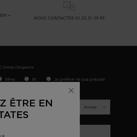
45€ +
NOUS CONTACTER 01.55.31.39.99
*)
Champ Obligatoire
slettersignup.title.legend
Mme
M.
Je préfère ne pas préciser
ate de naissance
Z ÊTRE EN
TATES
-mail
*
EUR