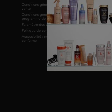
Espace Professionnel
Conditions générales de
vente
Plan du site
Conditions generales du
A propos de Kérastase
programme de fidelité
Engagement RSE
Paramètre des cookies
Politique de confidentialité
Accessibilité : non
conforme