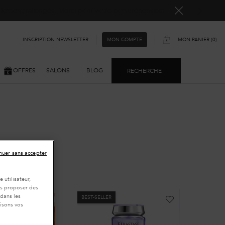
ellement rallongés. Merci pour votre compréhension.
INSCRIPTION NEWSLETTER
MON PANIER
0
MON COMPTE
0 PRODUIT
OFFRES
SALONS
BLOG
RECHERCHE
nuer sans accepter
 utilisateur,
ous proposer des
 dans les
BEST-SELLER
BEST-SEL
isons vos