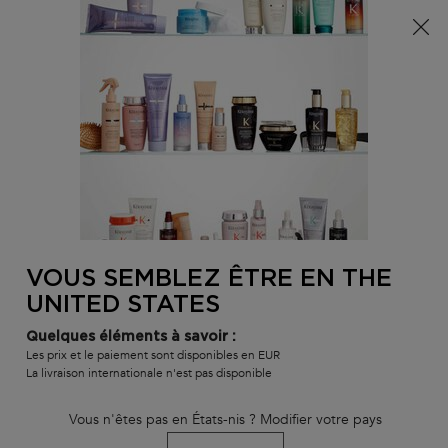
Info livraison – Sud-Ouest de la France : En raison des
phénomènes météorologiques en cours, nos délais de
livraison sont actuellement rallongés. Merci pour votre
compréhension.
0
MON
0 PR
TROUVER
PANI
VOTRE
Main content
BLOND ABSOLU
GAMMES ET PRODUITS
MEILLEURES VENTE
SALON
VOUS SEMBLEZ ÊTRE EN THE
UNITED STATES
Quelques éléments à savoir :
Les prix et le paiement sont disponibles en EUR
10 conseils d'experts
La livraison internationale n'est pas disponible
pour densifier et fortifier
Vous n'êtes pas en États-nis ? Modifier votre pays