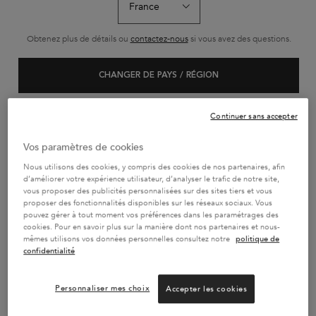
L'HUILE ORIGINALE
BAIN SATIN RICHE
BAIN HYDRA
RECHARGEABLE -
Obtenez plus de détails ou
contactez-nous
si vous avez des questions.
75ML
L'Huile Originale Elixir
Shampoing riche haute
Le Bain Hydra-Gl
Ultime est un concentré
nutrition en nutriments
un bain hydra-il
de soin sans rinçage et
essentiels
pour cheveux lon
CHANGER DE PAYS / RÉGION
Sélectionner une Taille
Sélectionner une Taille
Sélectionner un
multi-usages. Infusée
aux frisottis. Sa
d'huiles de camélia, la
gel ultra-moussa
formule s’applique
purifie le cuir c
facilement et nourrit
surface des fibr
Continuer sans accepter
instantanément la fibre
révéler une brill
capillaire pour un toucher
et durable.
AJOUTER AU PANIER
AJOUTER AU PANIER
AJOUTER AU 
doux et des cheveux
Vos paramètres de cookies
brillants. Avec sa texture
69,50 €
29,70 €
32,80
ultra légère, cette huile
L'HUILE ORIGINALE RECHARGEABLE - 75ML
BAIN SATIN RICHE
BA
Nous utilisons des cookies, y compris des cookies de nos partenaires, afin
iconique enveloppe la
fibre capillaire pour la
d’améliorer votre expérience utilisateur, d’analyser le trafic de notre site,
protéger au quotidien
vous proposer des publicités personnalisées sur des sites tiers et vous
sans alourdir les cheveux.​
proposer des fonctionnalités disponibles sur les réseaux sociaux. Vous
pouvez gérer à tout moment vos préférences dans les paramétrages des
cookies. Pour en savoir plus sur la manière dont nos partenaires et nous-
mêmes utilisons vos données personnelles consultez notre
politique de
PAIEMENT EN 4x SANS FRAIS
confidentialité
2 ÉCHANTILLONS AU CHOIX
OFFERTS
Personnaliser mes choix
Accepter les cookies