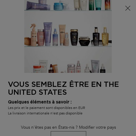
Info livraison – Sud-Ouest de la France : En raison des
phénomènes météorologiques en cours, nos délais de
livraison sont actuellement rallongés. Merci pour votre
compréhension.
0
MON
0 PR
TROUVER
PANI
VOTRE
Main content
Nous n'avons trouvé aucun résultat
SALON
VOUS SEMBLEZ ÊTRE EN THE
VOUS ALLEZ AIMER
UNITED STATES
BEST-
BEST-
BEST-
Quelques éléments à savoir :
SELLER
SELLER
SELLER
Les prix et le paiement sont disponibles en EUR
La livraison internationale n'est pas disponible
SERUM
Vous n'êtes pas en États-nis ? Modifier votre pays