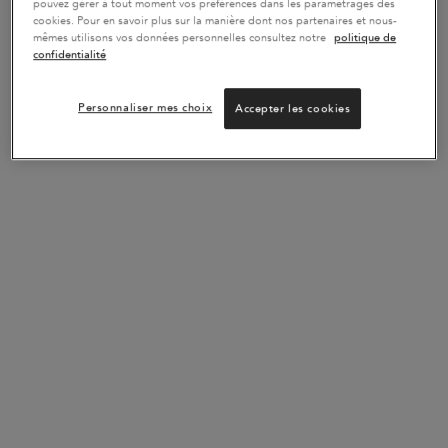
pouvez gérer à tout moment vos préférences dans les paramétrages des
cookies. Pour en savoir plus sur la manière dont nos partenaires et nous-
mêmes utilisons vos données personnelles consultez notre
politique de
confidentialité
TRIO GENESIS CHEVEUX
ROUTINE DE NUIT
FINS
MAGIQUE
Personnaliser mes choix
Accepter les cookies
-10% avec le code EXPERT
Plongez dans vos rêves, nous
Soins anti-chute cheveux fins
prenons soin de vos cheveux avec
cette routine de nuit magique
composée du Sérum de Nuit 8h et
du Sérum Anti-Chute fortifiant
ACHETER LA ROUTINE
ACHETER LA ROUTINE
133,40 €
113,80 €
TRIO GENESIS CHEVEUX FINS
ROUTINE DE NUIT
VOUS AIMEREZ AUSSI
BEST-
BEST-
BEST-
SELLER
SELLER
SELLER