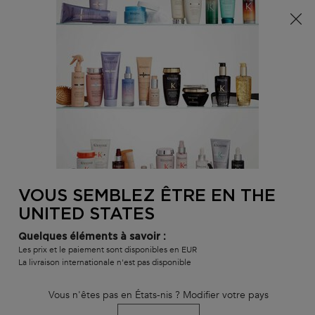
Info livraison – Sud-Ouest de la France : En raison des
phénomènes météorologiques en cours, nos délais de
livraison sont actuellement rallongés. Merci pour votre
compréhension.
0
MON
0 PR
TROUVER
PANI
VOTRE
Main content
GAMMES ET PRODUITS
GAMMES
TYPE DE PRODUITS
SALON
Trier par
(247 produits)
FILTRER
VOUS SEMBLEZ ÊTRE EN THE
MENU DE FILTRAGE
UNITED STATES
BEST-SELLER
Quelques éléments à savoir :
SERUM
Les prix et le paiement sont disponibles en EUR
La livraison internationale n'est pas disponible
Vous n'êtes pas en États-nis ? Modifier votre pays