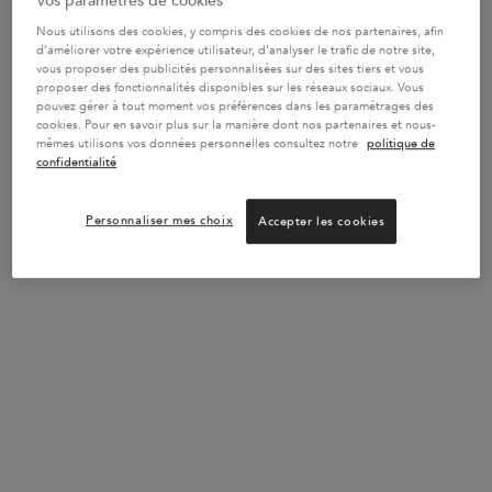
Vos paramètres de cookies
d’exception. CODE : SERUM -
J’EN PROFITE
Nous utilisons des cookies, y compris des cookies de nos partenaires, afin
d’améliorer votre expérience utilisateur, d’analyser le trafic de notre site,
vous proposer des publicités personnalisées sur des sites tiers et vous
proposer des fonctionnalités disponibles sur les réseaux sociaux. Vous
UN CADEAU DES 100€
pouvez gérer à tout moment vos préférences dans les paramétrages des
Une trousse dès 100€ ou un sac de plage dès 150€,
cookies. Pour en savoir plus sur la manière dont nos partenaires et nous-
dans le coloris de votre choix - Code : SUMMER
mêmes utilisons vos données personnelles consultez notre
politique de
J’EN PROFITE
confidentialité
Personnaliser mes choix
Accepter les cookies
JUSQU’A -20% SUR LES ROUTINES
Composez votre routine sur-mesure et obtenez jusqu’à
-20% de réduction avec le code : ROUTINE !
J’EN
PROFITE
VOTRE ROUTINE IDÉALE
Découvrez votre routine personnalisée en 2 minutes
grâce à notre diagnostic en ligne.
TROUVER MA
ROUTINE