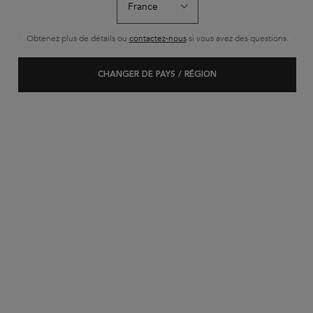
Densité permet de réduire la consommation de plastique à usage
unique.
Obtenez plus de détails ou
contactez-nous
si vous avez des questions.
Bain Densité
wurde bewertet mit
4.5
von
5
von
141
.
2 178 personne(s) ont vu cet article
CHANGER DE PAYS / RÉGION
ÉCONOMISEZ 25%*