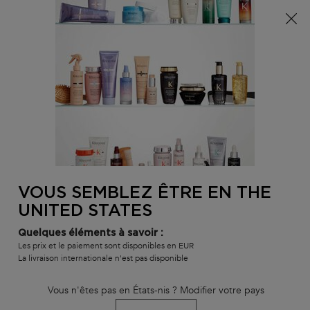
Info livraison – Sud-Ouest de la France : En raison des
phénomènes météorologiques en cours, nos délais de
livraison sont actuellement rallongés. Merci pour votre
compréhension.
0
MON
0 PR
TROUVER
PANI
VOTRE
Main content
RETOUR À HOME
SALON
VOUS SEMBLEZ ÊTRE EN THE
RECHARGE 500ML BAIN DENSITÉ
UNITED STATES
délai de livraison estimé : 3 jours
En stock
Quelques éléments à savoir :
ÉCONOMISEZ 25%*
Les prix et le paiement sont disponibles en EUR
*vs le prix de deux shampoings
La livraison internationale n'est pas disponible
Shampoing densifiant à l'acide hyaluronique pour cheveux
affinés.
Vous n'êtes pas en États-nis ? Modifier votre pays
Utilisant jusqu’à 82% de plastique en moins, la Recharge Bain