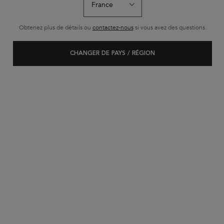
formats voyages​
Gloss Absolu - Entdeckungskoffer
wurde bewertet mit
4.8
von
5
Obtenez plus de détails ou
contactez-nous
si vous avez des questions.
von
529
.
1 640 personne(s) ont vu cet article
CHANGER DE PAYS / RÉGION
BEST-SELLER