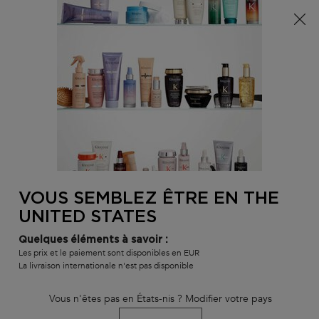
Info livraison – Sud-Ouest de la France : En raison des
phénomènes météorologiques en cours, nos délais de
livraison sont actuellement rallongés. Merci pour votre
compréhension.
0
MON
0 PR
TROUVER
PANI
VOTRE
Main content
RETOUR À GLOSS ABSOLU
SALON
VOUS SEMBLEZ ÊTRE EN THE
COFFRET GLOSS ABSOLU :
UNITED STATES
BRILLANCE & ANTI-FRISOTTIS -
Quelques éléments à savoir :
Les prix et le paiement sont disponibles en EUR
KÉRASTASE
La livraison internationale n'est pas disponible
délai de livraison estimé : 3 jours
En stock
Vous n'êtes pas en États-nis ? Modifier votre pays
Rituel Découverte Brillance Anti-Frisottis, composé du Bain
Hydra-Glaze, du fondant Insta-Glaze, du spray Glaze Milk en