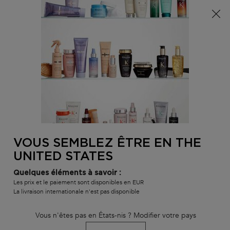
Info livraison – Sud-Ouest de la France : En raison des
phénomènes météorologiques en cours, nos délais de
livraison sont actuellement rallongés. Merci pour votre
compréhension.
0
MON
0 PR
TROUVER
PANI
VOTRE
Main content
RETOUR À HOME
SALON
VOUS SEMBLEZ ÊTRE EN THE
BAIN SATIN RICHE
UNITED STATES
délai de livraison estimé : 3 jours
En stock
Quelques éléments à savoir :
Shampoing riche haute nutrition en nutriments essentiels
Les prix et le paiement sont disponibles en EUR
La livraison internationale n'est pas disponible
Bain Satin Riche
valutazione
4.7
di
5
di
80
.
Vous n'êtes pas en États-nis ? Modifier votre pays
4 749 personne(s) ont vu cet article