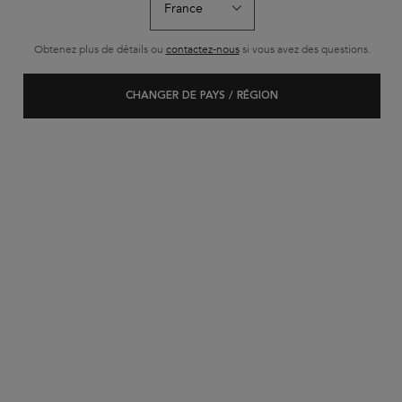
BEST-SELLER
Obtenez plus de détails ou
contactez-nous
si vous avez des questions.
CHANGER DE PAYS / RÉGION