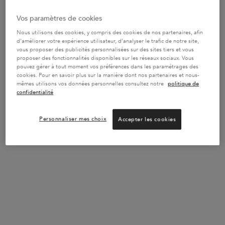
Vos paramètres de cookies
Rejoindre Kérastase Club
Nous utilisons des cookies, y compris des cookies de nos partenaires, afin
30
POINTS BONUS
d’améliorer votre expérience utilisateur, d’analyser le trafic de notre site,
vous proposer des publicités personnalisées sur des sites tiers et vous
proposer des fonctionnalités disponibles sur les réseaux sociaux. Vous
REJOINDRE LE PROGRAMME DE FIDÉLITÉ
pouvez gérer à tout moment vos préférences dans les paramétrages des
cookies. Pour en savoir plus sur la manière dont nos partenaires et nous-
mêmes utilisons vos données personnelles consultez notre
politique de
confidentialité
Personnaliser mes choix
Accepter les cookies