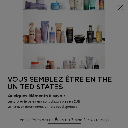
Info livraison – Sud-Ouest de la France : En raison des
phénomènes météorologiques en cours, nos délais de
livraison sont actuellement rallongés. Merci pour votre
compréhension.
0
MON
0 PR
TROUVER
PANI
VOTRE
Main content
BLOND ABSOLU
GAMMES ET PRODUITS
MEILLEURES VENTE
SALON
RETOUR À GAMMES
VOUS SEMBLEZ ÊTRE EN THE
UNITED STATES
Nouveautés
Quelques éléments à savoir :
Les prix et le paiement sont disponibles en EUR
La livraison internationale n'est pas disponible
Discover just arrived care for your hair with our new hair care & styling
products.
Vous n'êtes pas en États-nis ? Modifier votre pays