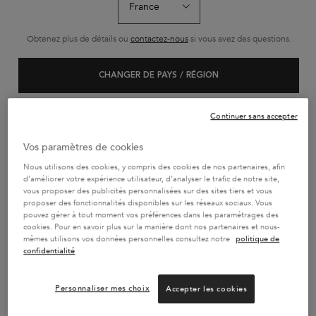
SÉRUM ANTI-CHUTE
SÉRUM DE NUIT 8H
BAIN SATIN 
FORTIFIANT
Obtenez plus de détails ou
contactez-nous
si vous avez des questions.
Sérum quotidien qui
Sérum de nuit sans
Shampoing riche
freine le processus de
rinçage, nutrition intense
nutrition en nut
chute des cheveux et
pour tous les types de
essentiels
CHANGER DE PAYS / RÉGION
Sélectionner une Taille
Sélectionner une Taille
Sélectionner un
renforce la fibre capillaire
cheveux. Il offre 8h de
en profondeur.
nutrition capillaire et de
protection contre les
frottements, pour des
Continuer sans accepter
cheveux plus doux et plus
faciles à coiffer.
AJOUTER AU PANIER
AJOUTER AU PANIER
AJOUTER AU 
Vos paramètres de cookies
56,90 €
56,90 €
29,70
SÉRUM ANTI-CHUTE FORTIFIANT
SÉRUM DE NUIT 8H
BA
Nous utilisons des cookies, y compris des cookies de nos partenaires, afin
d’améliorer votre expérience utilisateur, d’analyser le trafic de notre site,
vous proposer des publicités personnalisées sur des sites tiers et vous
proposer des fonctionnalités disponibles sur les réseaux sociaux. Vous
pouvez gérer à tout moment vos préférences dans les paramétrages des
cookies. Pour en savoir plus sur la manière dont nos partenaires et nous-
mêmes utilisons vos données personnelles consultez notre
politique de
PAIEMENT EN 4x SANS FRAIS
confidentialité
2 ÉCHANTILLONS AU CHOIX
OFFERTS
Personnaliser mes choix
Accepter les cookies