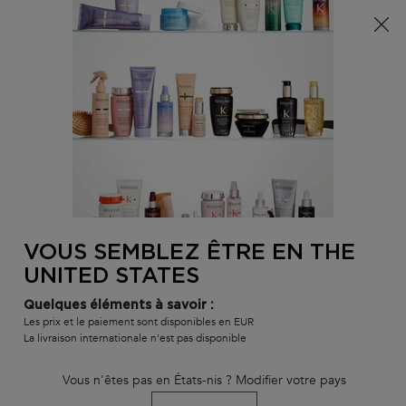
Info livraison – Sud-Ouest de la France : En raison des
phénomènes météorologiques en cours, nos délais de
livraison sont actuellement rallongés. Merci pour votre
compréhension.
0
MON
0 PR
TROUVER
PANI
VOTRE
Main content
Nous n'avons trouvé aucun résultat
SALON
VOUS SEMBLEZ ÊTRE EN THE
VOUS ALLEZ AIMER
UNITED STATES
BEST-
BEST-
BEST-
Quelques éléments à savoir :
SELLER
SELLER
SELLER
Les prix et le paiement sont disponibles en EUR
La livraison internationale n'est pas disponible
SERUM
SERUM
Vous n'êtes pas en États-nis ? Modifier votre pays