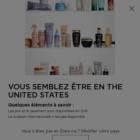
Info livraison – Sud-Ouest de la France : En raison des
phénomènes météorologiques en cours, nos délais de
livraison sont actuellement rallongés. Merci pour votre
compréhension.
0
MON
0 PR
TROUVER
PANI
VOTRE
Main content
Nous n'avons trouvé aucun résultat
SALON
VOUS SEMBLEZ ÊTRE EN THE
VOUS ALLEZ AIMER
UNITED STATES
BEST-
BEST-
BEST-
Quelques éléments à savoir :
SELLER
SELLER
SELLER
Les prix et le paiement sont disponibles en EUR
La livraison internationale n'est pas disponible
SERUM
Vous n'êtes pas en États-nis ? Modifier votre pays