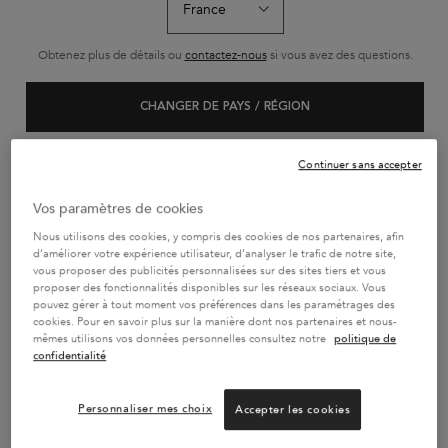
L'HUILE ORIGINALE
BAIN SATIN RICHE
BAIN HYDRA
RECHARGEABLE -
Obtenez plus de détails ou
contactez-nous
si vous avez des questions.
75ML
L'Huile Originale Elixir
Shampoing riche haute
Le Bain Hydra-Gl
Ultime est un concentré
nutrition en nutriments
un bain hydra-il
de soin sans rinçage et
essentiels
pour cheveux lon
CHANGER DE PAYS / RÉGION
Sélectionner une Taille
Sélectionner une Taille
Sélectionner un
multi-usages. Infusée
aux frisottis. Sa
d'huiles de camélia, la
gel ultra-moussa
formule s’applique
purifie le cuir c
facilement et nourrit
surface des fibr
Continuer sans accepter
instantanément la fibre
révéler une brill
capillaire pour un toucher
et durable.
AJOUTER AU PANIER
AJOUTER AU PANIER
AJOUTER AU 
doux et des cheveux
Vos paramètres de cookies
brillants. Avec sa texture
69,50 €
29,70 €
32,80
ultra légère, cette huile
L'HUILE ORIGINALE RECHARGEABLE - 75ML
BAIN SATIN RICHE
BA
Nous utilisons des cookies, y compris des cookies de nos partenaires, afin
iconique enveloppe la
fibre capillaire pour la
d’améliorer votre expérience utilisateur, d’analyser le trafic de notre site,
protéger au quotidien
vous proposer des publicités personnalisées sur des sites tiers et vous
sans alourdir les cheveux.​
proposer des fonctionnalités disponibles sur les réseaux sociaux. Vous
pouvez gérer à tout moment vos préférences dans les paramétrages des
cookies. Pour en savoir plus sur la manière dont nos partenaires et nous-
mêmes utilisons vos données personnelles consultez notre
politique de
PAIEMENT EN 4x SANS FRAIS
confidentialité
2 ÉCHANTILLONS AU CHOIX
OFFERTS
Personnaliser mes choix
Accepter les cookies