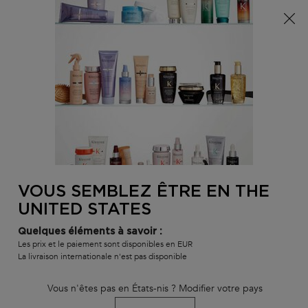
Info livraison – Sud-Ouest de la France : En raison des
phénomènes météorologiques en cours, nos délais de
livraison sont actuellement rallongés. Merci pour votre
compréhension.
0
MON
0 PR
TROUVER
PANI
VOTRE
Main content
Nous n'avons trouvé aucun résultat
SALON
VOUS SEMBLEZ ÊTRE EN THE
VOUS ALLEZ AIMER
UNITED STATES
BEST-
BEST-
BEST-
Quelques éléments à savoir :
SELLER
SELLER
SELLER
Les prix et le paiement sont disponibles en EUR
La livraison internationale n'est pas disponible
SERUM
Vous n'êtes pas en États-nis ? Modifier votre pays