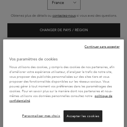
L'HUILE ORIGINALE
BAIN SATIN RICHE
BAIN HYDRA
RECHARGEABLE -
Obtenez plus de détails ou
contactez-nous
si vous avez des questions.
75ML
L'Huile Originale Elixir
Shampoing riche haute
Le Bain Hydra-Gl
Ultime est un concentré
nutrition en nutriments
un bain hydra-il
de soin sans rinçage et
essentiels
pour cheveux lon
CHANGER DE PAYS / RÉGION
Sélectionner une Taille
Sélectionner une Taille
Sélectionner un
multi-usages. Infusée
aux frisottis. Sa
d'huiles de camélia, la
gel ultra-moussa
formule s’applique
purifie le cuir c
facilement et nourrit
surface des fibr
Continuer sans accepter
instantanément la fibre
révéler une brill
capillaire pour un toucher
et durable.
AJOUTER AU PANIER
AJOUTER AU PANIER
AJOUTER AU 
doux et des cheveux
Vos paramètres de cookies
brillants. Avec sa texture
69,50 €
29,70 €
32,80
ultra légère, cette huile
L'HUILE ORIGINALE RECHARGEABLE - 75ML
BAIN SATIN RICHE
BA
Nous utilisons des cookies, y compris des cookies de nos partenaires, afin
iconique enveloppe la
fibre capillaire pour la
d’améliorer votre expérience utilisateur, d’analyser le trafic de notre site,
protéger au quotidien
vous proposer des publicités personnalisées sur des sites tiers et vous
sans alourdir les cheveux.​
proposer des fonctionnalités disponibles sur les réseaux sociaux. Vous
pouvez gérer à tout moment vos préférences dans les paramétrages des
cookies. Pour en savoir plus sur la manière dont nos partenaires et nous-
mêmes utilisons vos données personnelles consultez notre
politique de
PAIEMENT EN 4x SANS FRAIS
confidentialité
2 ÉCHANTILLONS AU CHOIX
OFFERTS
Personnaliser mes choix
Accepter les cookies