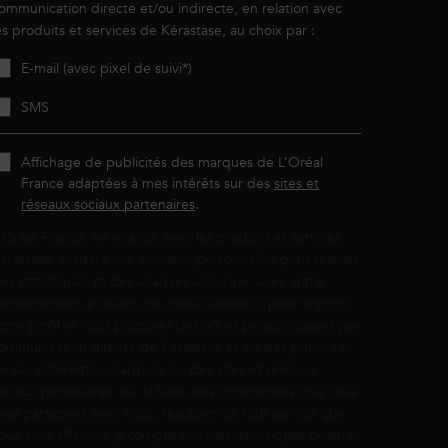
ommunication directe et/ou indirecte, en relation avec
es produits et services de Kérastase, au choix par :
E-mail (avec pixel de suivi*)
SMS
Affichage de publicités des marques de L’Oréal
France adaptées à mes intérêts sur des
sites et
réseaux sociaux partenaires
.
'Oréal France, en relation avec les produits et services
érastase, utilisera vos données personnelles pour réaliser
es statistiques et des analyses ainsi que, avec votre
onsentement et selon vos choix ci-dessus, pour enrichir
otre profil et vous proposer des offres personnalisées par
ommunication directe de Kérastase et via des publicités
e ses différentes marques sur des sites et réseaux
ociaux partenaires, sur la base des informations que vous
vez partagées avec nous, résultant de tout service que
ous avez effectué, y compris vos caractéristiques beauté.