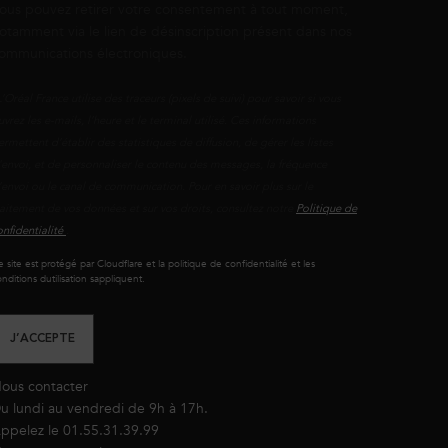
ous pouvez retirer votre consentement à tout moment,
otamment via le lien de désinscription présent dans nos
ommunications électroniques.
L’Oréal France utilise des traceurs (pixels de suivi) pour savoir si vous
uvrez les e-mails, l’heure et le terminal utilisé. Ces informations
ermettent d’établir des statistiques de diffusion, de gérer les listes
'envoi, et de personnaliser le contenu des messages, la fréquence
’envoi ou le canal de communication. Pour en savoir plus sur le
raitement de vos données et sur vos droits, consultez notre
Politique de
onfidentialité
.
 site est protégé par Cloudflare et la politique de confidentialité et les
nditions dutilisation sappliquent.
J’ACCEPTE
ous contacter
u lundi au vendredi de 9h à 17h.
ppelez le 01.55.31.39.99