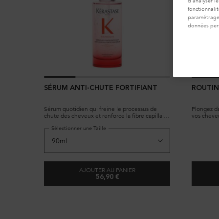
d’analyser le
fonctionnali
paramétrages
données per
SÉRUM ANTI-CHUTE FORTIFIANT
ROUTIN
Sérum quotidien qui freine le processus de
Plongez d
chute des cheveux et renforce la fibre capillaire
vos cheveu
en profondeur.
magique c
Sélectionner une Taille
Sérum Anti
AJOUTER AU PANIER
56,90 €
SÉRUM ANTI-CHUTE FORTIFIANT