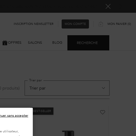
ellement rallongés. Merci pour votre compréhension.
INSCRIPTION NEWSLETTER
MON PANIER
0
MON COMPTE
0 PRODUIT
OFFRES
SALONS
BLOG
RECHERCHE
Trier par
0 produits)
BEST-SELLER
nuer sans accepter
 utilisateur,