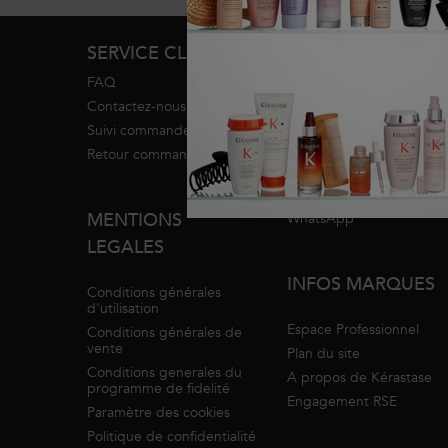
Footer navigation
SERVICE CLIENT
SERVICES
FAQ
Programme de fidélité
Contactez-nous
Diagnostic
Suivi commande
Trouver un salon
Retour commande
Blog
Espace sourds et
malentendants
MENTIONS
WhatsApp
LEGALES
INFOS MARQUES
Conditions générales
d'utilisation
Espace Professionnel
Conditions générales de
vente
Plan du site
Conditions generales du
A propos de Kérastase
programme de fidelité
Engagement RSE
Paramètre des cookies
Politique de confidentialité