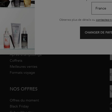
NOS PRODUITS
Obtenez plus de détails ou
contactez-n
Shampoings
(
Shampoings Sans Sulfate
new
Masques pour cheveux
CHANGER DE PAYS
Gloss pour cheveux
D
Huiles et sérums pour
cheveux
Après-shampooings
Coffrets
Meilleures ventes
Formats voyage
E
NOS OFFRES
T
Offres du moment
J
Black Friday
b