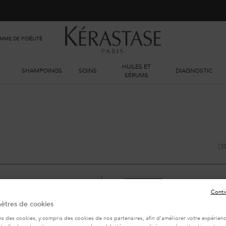
phénomènes météorologiques en cours, nos délais de livraison sont actu
ME DE FIDÉLITÉ
HUILES ET
SHAMPOINGS
SOINS
DIAGNOSTIC
SÉRUMS
(3
BEST-SELLER
Conti
SERUM
ètres de cookies
ns des cookies, y compris des cookies de nos partenaires, afin d’améliorer votre expérience