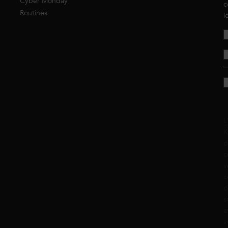
Cyber Monday
c
Routines
l
L
K
d
c
v
c
d
s
a
v