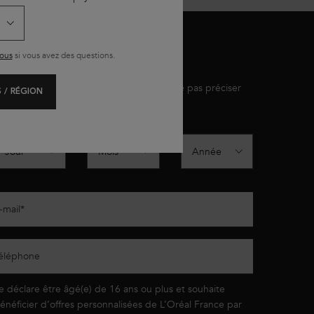
ous
si vous avez des questions.
*)
Champ Obligatoire
slettersignup.title.legend
Mme
M.
Je préfère ne pas préciser
 / RÉGION
ate de naissance
-mail
*
éléphone
e déclare être âgé(e) de 16 ans ou plus et souhaite
énéficier d’offres personnalisées de L’Oréal France par