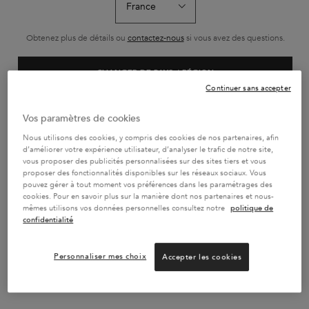
Obtenez plus de détails ou
contactez-nous
si vous avez des questions.
PAIEMENT EN 4x SANS FRAIS
CHANGER DE PAYS / RÉGION
2 ÉCHANTILLONS AU CHOIX
Continuer sans accepter
OFFERTS
Vos paramètres de cookies
Nous utilisons des cookies, y compris des cookies de nos partenaires, afin
LIVRAISON GRATUITE DÈS
d’améliorer votre expérience utilisateur, d’analyser le trafic de notre site,
45€ + RETOURS GRATUITS
NOUS CONTACTER
vous proposer des publicités personnalisées sur des sites tiers et vous
01.55.31.39.99
proposer des fonctionnalités disponibles sur les réseaux sociaux. Vous
pouvez gérer à tout moment vos préférences dans les paramétrages des
cookies. Pour en savoir plus sur la manière dont nos partenaires et nous-
mêmes utilisons vos données personnelles consultez notre
politique de
Footer navigation
confidentialité
SERVICE CLIENT
FAQ
Personnaliser mes choix
Accepter les cookies
Contactez-nous
Suivi commande
Retour commande