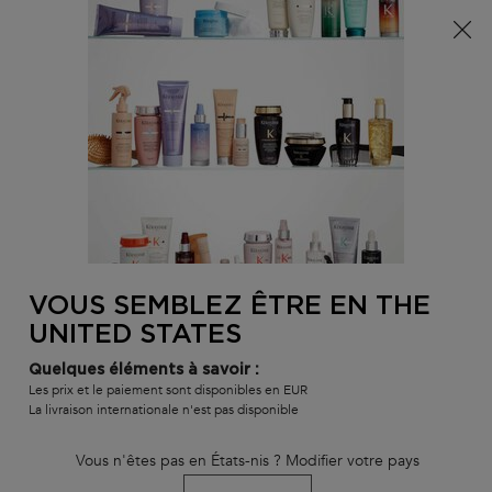
Info livraison – Sud-Ouest de la France : En raison des
phénomènes météorologiques en cours, nos délais de
livraison sont actuellement rallongés. Merci pour votre
compréhension.
0
MON
0 PR
TROUVER
PANI
VOTRE
Main content
BLOND ABSOLU
GAMMES ET PRODUITS
MEILLEURES VENTE
SALON
RETOUR À HOME
VOUS SEMBLEZ ÊTRE EN THE
UNITED STATES
Salons
Quelques éléments à savoir :
Les prix et le paiement sont disponibles en EUR
La livraison internationale n'est pas disponible
Vous n'êtes pas en États-nis ? Modifier votre pays