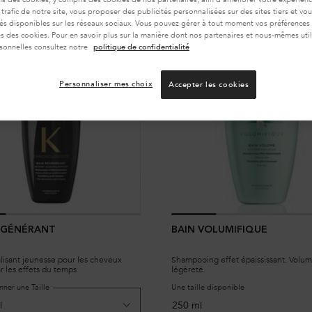
 trafic de notre site, vous proposer des publicités personnalisées sur des sites tiers et v
tés disponibles sur les réseaux sociaux. Vous pouvez gérer à tout moment vos préférences
 des cookies. Pour en savoir plus sur la manière dont nos partenaires et nous-mêmes util
sonnelles consultez notre
politique de confidentialité
Personnaliser mes choix
Accepter les cookies
ÉGÉNÉRANT
BAIN VOLUMIFIQUE
alisant jeunesse pour les cheveux
Shampooing effet épaississant. Volum
ar les effets du temps
légèreté.
nner une Taille
Une taille disponible
250 ml