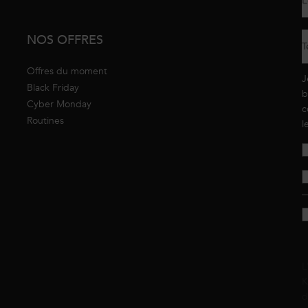
E
NOS OFFRES
T
Offres du moment
J
Black Friday
b
Cyber Monday
c
Routines
l
L
K
d