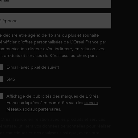
-mail
*
éléphone
e déclare être âgé(e) de 16 ans ou plus et souhaite
énéficier d’offres personnalisées de L’Oréal France par
ommunication directe et/ou indirecte, en relation avec
es produits et services de Kérastase, au choix par :
E-mail (avec pixel de suivi*)
SMS
Affichage de publicités des marques de L’Oréal
France adaptées à mes intérêts sur des
sites et
réseaux sociaux partenaires
.
'Oréal France, en relation avec les produits et services
érastase, utilisera vos données personnelles pour réaliser
es statistiques et des analyses ainsi que, avec votre