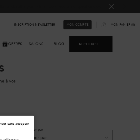
ellement rallongés. Merci pour votre compréhension.
INSCRIPTION NEWSLETTER
MON PANIER
0
MON COMPTE
0 PRODUIT
OFFRES
SALONS
BLOG
RECHERCHE
s
me à vos
nuer sans accepter
Trier par
3 produits)
 utilisateur,