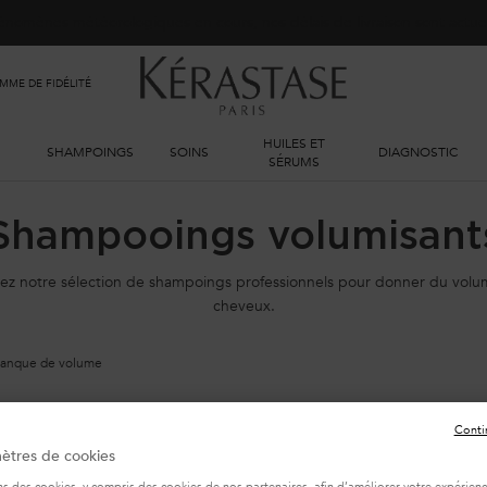
phénomènes météorologiques en cours, nos délais de livraison sont actu
ME DE FIDÉLITÉ
HUILES ET
SHAMPOINGS
SOINS
DIAGNOSTIC
SÉRUMS
Shampooings volumisant
ez notre sélection de shampoings professionnels pour donner du volu
cheveux.
anque de volume
Conti
ètres de cookies
(
ns des cookies, y compris des cookies de nos partenaires, afin d’améliorer votre expérience