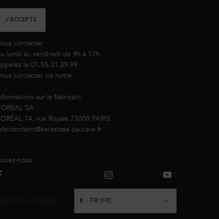
J’ACCEPTE
ous contacter
u lundi au vendredi de 9h à 17h.
ppelez le 01.55.31.39.99
ous contacter via notre
formulaire de contact
nformations sur le fabricant
'OREAL SA
’ORÉAL 14, rue Royale 75008 PARIS
elationclient@kerastase.oaccare.fr
uivez-nous
ptions d'achat
€ - FR (FR)