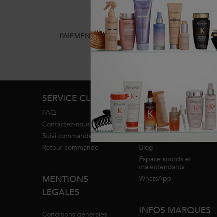
PAIEMENT EN 4x SANS FRAIS
2 ÉCHA
Footer navigation
SERVICE CLIENT
SERVICES
FAQ
Programme de fidélité
Contactez-nous
Diagnostic
Suivi commande
Trouver un salon
Retour commande
Blog
Espace sourds et
malentendants
MENTIONS
WhatsApp
LEGALES
INFOS MARQUES
Conditions générales