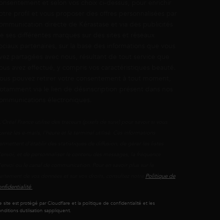
onsentement et selon vos choix ci-dessus, pour enrichir
otre profil et vous proposer des offres personnalisées par
ommunication directe de Kérastase et via des publicités
e ses différentes marques sur des sites et réseaux
ociaux partenaires, sur la base des informations que vous
vez partagées avec nous, résultant de tout service que
ous avez effectué, y compris vos caractéristiques beauté.
ous pouvez retirer votre consentement à tout moment,
otamment via le lien de désinscription présent dans nos
ommunications électroniques.
L’Oréal France utilise des traceurs (pixels de suivi) pour savoir si vous
uvrez les e-mails, l’heure et le terminal utilisé. Ces informations
ermettent d’établir des statistiques de diffusion, de gérer les listes
'envoi, et de personnaliser le contenu des messages, la fréquence
’envoi ou le canal de communication. Pour en savoir plus sur le
raitement de vos données et sur vos droits, consultez notre
Politique de
onfidentialité
.
 site est protégé par Cloudflare et la politique de confidentialité et les
nditions dutilisation sappliquent.