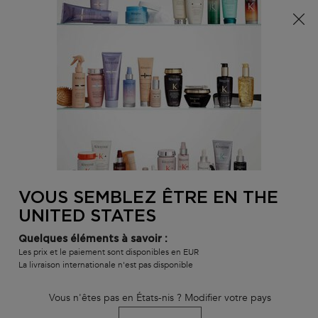
Info livraison – Sud-Ouest de la France : En raison des
phénomènes météorologiques en cours, nos délais de
livraison sont actuellement rallongés. Merci pour votre
compréhension.
0
MON
0 PR
TROUVER
PANI
VOTRE
Main content
RETOUR À HOME
SALON
VOUS SEMBLEZ ÊTRE EN THE
CURE ANTI-CHUTE
UNITED STATES
délai de livraison estimé : 3 jours
En stock
Quelques éléments à savoir :
Cure ampoules anti-chute fortifiantes pour cheveux fragiles ayant
Les prix et le paiement sont disponibles en EUR
tendance à tomber
La livraison internationale n'est pas disponible
Cure anti-chute
wurde bewertet mit
4.3
von
5
von
140
.
Vous n'êtes pas en États-nis ? Modifier votre pays
738 personne(s) ont vu cet article