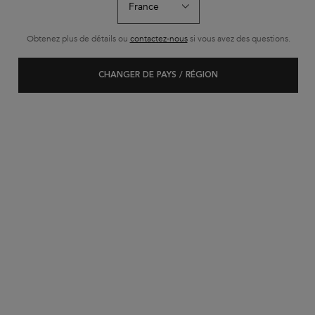
Obtenez plus de détails ou
contactez-nous
si vous avez des questions.
BEST-SELLER
CHANGER DE PAYS / RÉGION