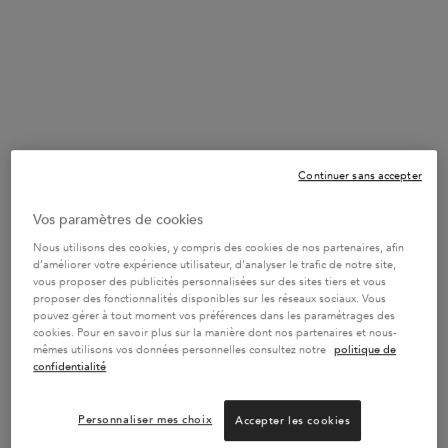
Sélectionner un taille:
10 x 6 ml
Continuer sans accepter
42 x 6 ml
64,60 €
219,80 €
Sélectionné
, 1 of 2
Sélectionné
, 2 of 2
(1.076,67 €/100 ml.)
(3.663,33 €/100 ml.)
Vos paramètres de cookies
Nous utilisons des cookies, y compris des cookies de nos partenaires, afin
d’améliorer votre expérience utilisateur, d’analyser le trafic de notre site,
vous proposer des publicités personnalisées sur des sites tiers et vous
-20%* SUR LES HUILES & SÉRUMS
proposer des fonctionnalités disponibles sur les réseaux sociaux. Vous
Réveillez la magie de vos cheveux avec nos soins
pouvez gérer à tout moment vos préférences dans les paramétrages des
d’exception. CODE : SERUM -
J’EN PROFITE
cookies. Pour en savoir plus sur la manière dont nos partenaires et nous-
mêmes utilisons vos données personnelles consultez notre
politique de
confidentialité
UN CADEAU DES 100€
Personnaliser mes choix
Accepter les cookies
Une trousse dès 100€ ou un sac de plage dès 150€,