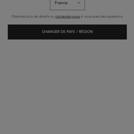
BEST-SELLER
Obtenez plus de détails ou
contactez-nous
si vous avez des questions.
CHANGER DE PAYS / RÉGION