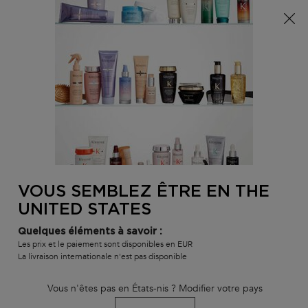
Info livraison – Sud-Ouest de la France : En raison des
phénomènes météorologiques en cours, nos délais de
livraison sont actuellement rallongés. Merci pour votre
compréhension.
0
MON
0 PR
TROUVER
PANI
VOTRE
Main content
RETOUR À BLOND ABSOLU
SALON
VOUS SEMBLEZ ÊTRE EN THE
BAIN LUMIÈRE 80ML
UNITED STATES
En rupture
Quelques éléments à savoir :
Shampoing hydratant illuminateur
Les prix et le paiement sont disponibles en EUR
La livraison internationale n'est pas disponible
BAIN LUMIÈRE
wurde bewertet mit
4.7
von
5
von
353
.
Vous n'êtes pas en États-nis ? Modifier votre pays
1 920 personne(s) ont vu cet article