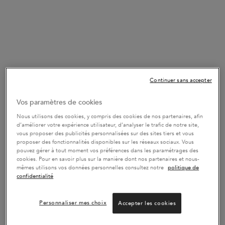
UN CADEAU DES 100€
Une trousse dès 100€ ou un sac de plage dès 150€,
dans le coloris de votre choix - Code : SUMMER
J’EN PROFITE
JUSQU’A -20% SUR LES ROUTINES
Continuer sans accepter
Composez votre routine sur-mesure et obtenez jusqu’à
-20% de réduction avec le code : ROUTINE !
J’EN
Vos paramètres de cookies
PROFITE
Nous utilisons des cookies, y compris des cookies de nos partenaires, afin
d’améliorer votre expérience utilisateur, d’analyser le trafic de notre site,
vous proposer des publicités personnalisées sur des sites tiers et vous
proposer des fonctionnalités disponibles sur les réseaux sociaux. Vous
VOTRE ROUTINE IDÉALE
pouvez gérer à tout moment vos préférences dans les paramétrages des
cookies. Pour en savoir plus sur la manière dont nos partenaires et nous-
Découvrez votre routine personnalisée en 2 minutes
mêmes utilisons vos données personnelles consultez notre
politique de
grâce à notre diagnostic en ligne.
TROUVER MA
confidentialité
ROUTINE
Personnaliser mes choix
Accepter les cookies
✔ Livraison gratuite dès 55€ et retours gratuits
✔ 2 échantillons au choix offerts