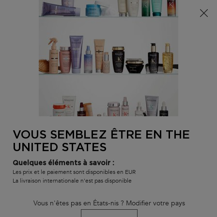
Info livraison – Sud-Ouest de la France : En raison des
phénomènes météorologiques en cours, nos délais de
livraison sont actuellement rallongés. Merci pour votre
compréhension.
0
MON
0 PR
TROUVER
PANI
VOTRE
Main content
RETOUR À HOME
SALON
VOUS SEMBLEZ ÊTRE EN THE
GOMMAGE ÉNERGISANT
UNITED STATES
délai de livraison estimé : 3 jours
En stock
Quelques éléments à savoir :
Gommage au sel de mer qui stimule et purifie en profondeur les
Les prix et le paiement sont disponibles en EUR
cuirs chevelus à tendance grasse.
La livraison internationale n'est pas disponible
Gommage Purifiant Scrub Énergisant pour le Cuir Chevelu
est
Vous n'êtes pas en États-nis ? Modifier votre pays
évalué
4.6
de
5
de
106
.