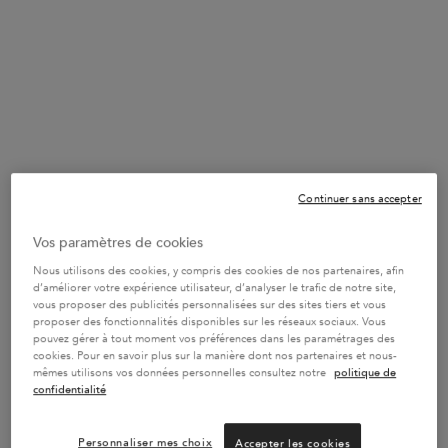
One taille only
Continuer sans accepter
250 ml
60,30 €
Sélectionné
, 1 of 1
(24,12 €/100 ml.)
Vos paramètres de cookies
Nous utilisons des cookies, y compris des cookies de nos partenaires, afin
d’améliorer votre expérience utilisateur, d’analyser le trafic de notre site,
vous proposer des publicités personnalisées sur des sites tiers et vous
-20%* SUR LES HUILES & SÉRUMS
proposer des fonctionnalités disponibles sur les réseaux sociaux. Vous
Réveillez la magie de vos cheveux avec nos soins
pouvez gérer à tout moment vos préférences dans les paramétrages des
d’exception. CODE : SERUM -
J’EN PROFITE
cookies. Pour en savoir plus sur la manière dont nos partenaires et nous-
mêmes utilisons vos données personnelles consultez notre
politique de
confidentialité
UN CADEAU DES 100€
Personnaliser mes choix
Accepter les cookies