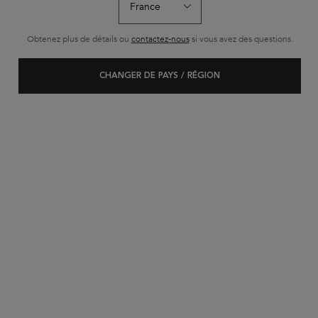
446 personne(s) ont vu cet article
Obtenez plus de détails ou
contactez-nous
si vous avez des questions.
CHANGER DE PAYS / RÉGION