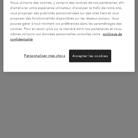
dans le coloris de votre choix - Code : SUMMER
Nous utilisons des cookies, y compris des cookies de nos partenaires, afin
J’EN PROFITE
d’améliorer votre expérience utilisateur, d’analyser le trafic de notre site,
vous proposer des publicités personnalisées sur des sites tiers et vous
proposer des fonctionnalités disponibles sur les réseaux sociaux. Vous
pouvez gérer à tout moment vos préférences dans les paramétrages des
cookies. Pour en savoir plus sur la manière dont nos partenaires et nous-
JUSQU’A -20% SUR LES ROUTINES
mêmes utilisons vos données personnelles consultez notre
politique de
confidentialité
Composez votre routine sur-mesure et obtenez jusqu’à
-20% de réduction avec le code : ROUTINE !
J’EN
PROFITE
Personnaliser mes choix
Accepter les cookies
VOTRE ROUTINE IDÉALE
Découvrez votre routine personnalisée en 2 minutes
grâce à notre diagnostic en ligne.
TROUVER MA
ROUTINE
✔ Livraison gratuite dès 55€ et retours gratuits
✔ 2 échantillons au choix offerts