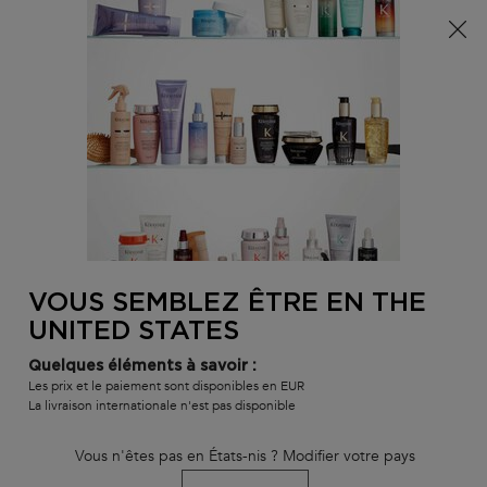
Info livraison – Sud-Ouest de la France : En raison des
phénomènes météorologiques en cours, nos délais de
livraison sont actuellement rallongés. Merci pour votre
compréhension.
0
MON
0 PR
TROUVER
PANI
VOTRE
Main content
RETOUR À HOME
SALON
VOUS SEMBLEZ ÊTRE EN THE
BAIN DE FORCE QUOTIDIEN
UNITED STATES
délai de livraison estimé : 3 jours
En stock
Quelques éléments à savoir :
Shampoing purifiant et fortifiant pour cheveux affaiblis ayant
Les prix et le paiement sont disponibles en EUR
tendance à tomber.
La livraison internationale n'est pas disponible
Champú Bain de Force Quotidien
clasificado
4.6
de
5
por
104
.
Vous n'êtes pas en États-nis ? Modifier votre pays
840 personne(s) ont vu cet article