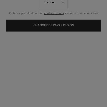
286 personne(s) ont vu cet article
Obtenez plus de détails ou
contactez-nous
si vous avez des questions.
CHANGER DE PAYS / RÉGION