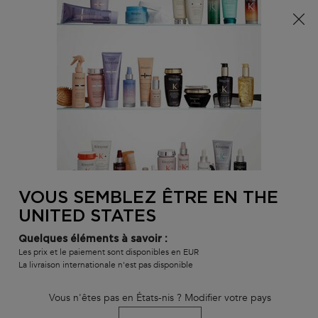
Info livraison – Sud-Ouest de la France : En raison des
phénomènes météorologiques en cours, nos délais de
livraison sont actuellement rallongés. Merci pour votre
compréhension.
0
MON
0 PR
TROUVER
PANI
VOTRE
Main content
RETOUR À HOME
SALON
VOUS SEMBLEZ ÊTRE EN THE
MASQUE REVITALISANT ESSENTIEL
UNITED STATES
délai de livraison estimé : 3 jours
En stock
Quelques éléments à savoir :
Masque Revitalisant Essentiel pour les cheveux abîmés à
Les prix et le paiement sont disponibles en EUR
tendance pelliculaire.
La livraison internationale n'est pas disponible
Masque Revitalisant Essentiel Maske
wurde bewertet mit
4.8
von
Vous n'êtes pas en États-nis ? Modifier votre pays
5
von
99
.