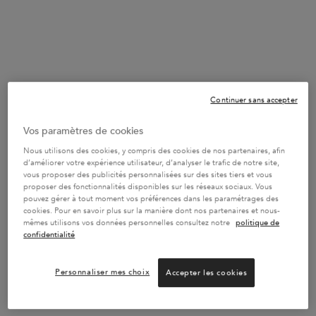
57,10 €
―
Acheter Le Produit
MASQUE REVITA
+
SÉRUM CELLULAIRE NUIT ANTI-
Continuer sans accepter
PELLICULAIRE INTENSIF
Sérum Cellulaire Nuit Anti-Pelliculaire
Vos paramètres de cookies
56,90 €
Intensif pour les cuirs chevelus à tendance
pelliculaire.
(63,22 €/100 ml.)
Nous utilisons des cookies, y compris des cookies de nos partenaires, afin
d’améliorer votre expérience utilisateur, d’analyser le trafic de notre site,
Quantité
vous proposer des publicités personnalisées sur des sites tiers et vous
−
+
proposer des fonctionnalités disponibles sur les réseaux sociaux. Vous
pouvez gérer à tout moment vos préférences dans les paramétrages des
cookies. Pour en savoir plus sur la manière dont nos partenaires et nous-
90ml
mêmes utilisons vos données personnelles consultez notre
politique de
confidentialité
56,90 €
―
Acheter Le Produit
SÉRUM CELLULAI
Personnaliser mes choix
Accepter les cookies