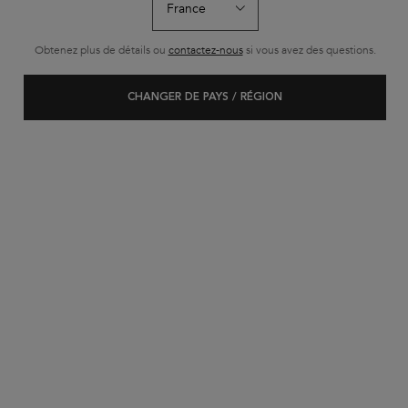
chevelu gras et sensible avec micro-exfoliant
Quatuor Symbiose anti-pelliculaire cuir chevelu gras et sensible
Obtenez plus de détails ou
contactez-nous
si vous avez des questions.
est évalué
4.7
de
5
de
404
.
CHANGER DE PAYS / RÉGION