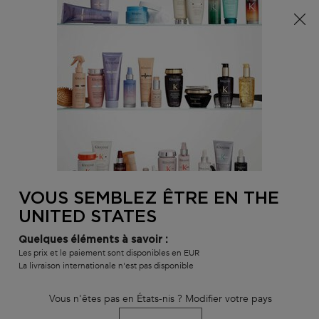
Info livraison – Sud-Ouest de la France : En raison des
phénomènes météorologiques en cours, nos délais de
livraison sont actuellement rallongés. Merci pour votre
compréhension.
0
MON
0 PR
TROUVER
PANI
VOTRE
Main content
RETOUR À HOME
SALON
VOUS SEMBLEZ ÊTRE EN THE
QUATUOR SYMBIOSE ANTI-
UNITED STATES
PELLICULAIRE CUIR CHEVELU GRAS
Quelques éléments à savoir :
Les prix et le paiement sont disponibles en EUR
ET SENSIBLE
La livraison internationale n'est pas disponible
délai de livraison estimé : 3 jours
En stock
Vous n'êtes pas en États-nis ? Modifier votre pays
-15% avec le code EXPERT
Routine de quatre soins anti-pelliculaires cellulaires pour cuir