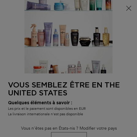
Info livraison – Sud-Ouest de la France : En raison des
phénomènes météorologiques en cours, nos délais de
livraison sont actuellement rallongés. Merci pour votre
compréhension.
0
MON
0 PR
TROUVER
PANI
VOTRE
Main content
RETOUR
ACIDE AMINÉ
SALON
VOUS SEMBLEZ ÊTRE EN THE
UNITED STATES
Quelques éléments à savoir :
Les prix et le paiement sont disponibles en EUR
La livraison internationale n'est pas disponible
Vous n'êtes pas en États-nis ? Modifier votre pays