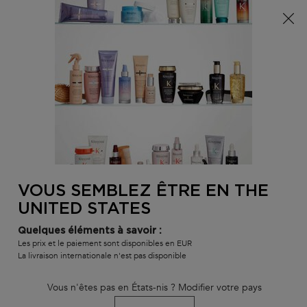
Info livraison – Sud-Ouest de la France : En raison des
phénomènes météorologiques en cours, nos délais de
livraison sont actuellement rallongés. Merci pour votre
compréhension.
0
MON
0 PR
TROUVER
PANI
VOTRE
Main content
SALON
VOUS SEMBLEZ ÊTRE EN THE
UNITED STATES
Quelques éléments à savoir :
Les prix et le paiement sont disponibles en EUR
La livraison internationale n'est pas disponible
Vous n'êtes pas en États-nis ? Modifier votre pays