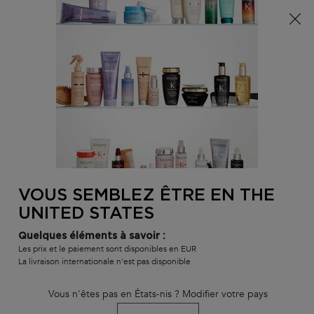
Info livraison – Sud-Ouest de la France : En raison des
phénomènes météorologiques en cours, nos délais de
livraison sont actuellement rallongés. Merci pour votre
compréhension.
0
MON
0 PR
TROUVER
PANI
VOTRE
Main content
SALON
VOUS SEMBLEZ ÊTRE EN THE
UNITED STATES
Quelques éléments à savoir :
Les prix et le paiement sont disponibles en EUR
La livraison internationale n'est pas disponible
Vous n'êtes pas en États-nis ? Modifier votre pays