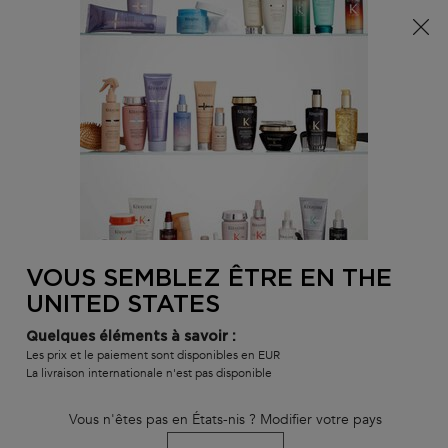
Info livraison – Sud-Ouest de la France : En raison des
phénomènes météorologiques en cours, nos délais de
livraison sont actuellement rallongés. Merci pour votre
compréhension.
0
MON
0 PR
TROUVER
PANI
VOTRE
Main content
SALON
VOUS SEMBLEZ ÊTRE EN THE
UNITED STATES
Quelques éléments à savoir :
Les prix et le paiement sont disponibles en EUR
La livraison internationale n'est pas disponible
Vous n'êtes pas en États-nis ? Modifier votre pays