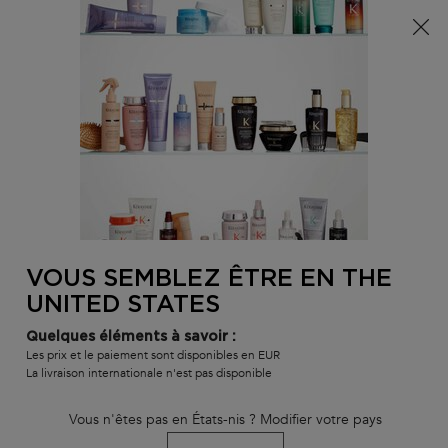
Info livraison – Sud-Ouest de la France : En raison des
phénomènes météorologiques en cours, nos délais de
livraison sont actuellement rallongés. Merci pour votre
compréhension.
0
MON
0 PR
TROUVER
PANI
VOTRE
Main content
RETOUR À HOME
SALON
VOUS SEMBLEZ ÊTRE EN THE
BAIN ELIXIR ULTIME
UNITED STATES
délai de livraison estimé : 3 jours
En stock
Quelques éléments à savoir :
Bain lavant quotidien concentré en huiles précieuses, pour tous
Les prix et le paiement sont disponibles en EUR
types de cheveux.
La livraison internationale n'est pas disponible
Bain Elixir Ultime
clasificado
4.5
de
5
por
113
.
Vous n'êtes pas en États-nis ? Modifier votre pays
334 personne(s) ont vu cet article