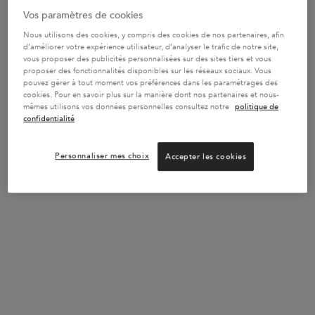
devenir une île 100 % biologique, tout en apportant un revenu
Vos paramètres de cookies
régulier et en soutenant un mode de vie durable pour les
Nous utilisons des cookies, y compris des cookies de nos partenaires, afin
communautés indigènes des îles samoanes.
d’améliorer votre expérience utilisateur, d’analyser le trafic de notre site,
vous proposer des publicités personnalisées sur des sites tiers et vous
proposer des fonctionnalités disponibles sur les réseaux sociaux. Vous
pouvez gérer à tout moment vos préférences dans les paramétrages des
cookies. Pour en savoir plus sur la manière dont nos partenaires et nous-
mêmes utilisons vos données personnelles consultez notre
politique de
confidentialité
Huile de noix du Brésil d’Amazonie
Personnaliser mes choix
Accepter les cookies
Un actif profondément nourrissant qui offre une nutrition
exceptionnelle sans alourdir les cheveux. Issue de noix sauvages,
cette huile est le fruit d’un processus d’extraction complexe. Les
cueilleurs de noix du Brésil, appelés « castañeros » et
« barriqueros », campent au cœur de la forêt tropicale de Madre
de Dios pour récolter les fruits. Les noix sont ensuite
sélectionnées à la main et écrasées par pression à froid pour
préserver la teneur en acides gras nourrissants, en sélénium et en
vitamine E de l’huile.