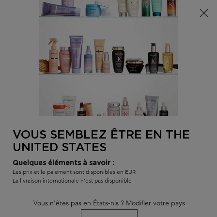
Info livraison – Sud-Ouest de la France : En raison des
phénomènes météorologiques en cours, nos délais de
livraison sont actuellement rallongés. Merci pour votre
compréhension.
0
MON
0 PR
TROUVER
PANI
VOTRE
Main content
BLOND ABSOLU
GAMMES ET PRODUITS
MEILLEURES VENTE
SALON
RETOUR À BLOG
VOUS SEMBLEZ ÊTRE EN THE
UNITED STATES
Quelques éléments à savoir :
Les prix et le paiement sont disponibles en EUR
La livraison internationale n'est pas disponible
Vous n'êtes pas en États-nis ? Modifier votre pays
Les meilleurs