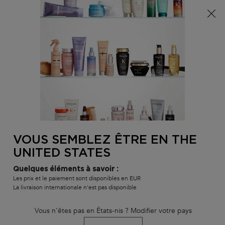
Info livraison – Sud-Ouest de la France : En raison des
phénomènes météorologiques en cours, nos délais de
livraison sont actuellement rallongés. Merci pour votre
compréhension.
0
MON
0 PR
TROUVER
PANI
VOTRE
Main content
BLOND ABSOLU
GAMMES ET PRODUITS
MEILLEURES VENTE
SALON
RETOUR À BLOG
VOUS SEMBLEZ ÊTRE EN THE
UNITED STATES
Découvertes.
Quelques éléments à savoir :
Les prix et le paiement sont disponibles en EUR
La livraison internationale n'est pas disponible
Découvrez un monde de soins capillaires qui dépasse toutes vos attentes.
Vous n'êtes pas en États-nis ? Modifier votre pays