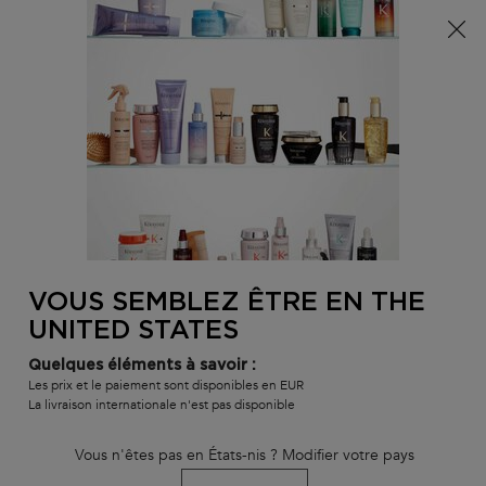
Info livraison – Sud-Ouest de la France : En raison des
phénomènes météorologiques en cours, nos délais de
livraison sont actuellement rallongés. Merci pour votre
compréhension.
0
MON
0 PR
TROUVER
PANI
VOTRE
Main content
RETOUR À HOME
SALON
VOUS SEMBLEZ ÊTRE EN THE
MICRO-PEELING CELLULAIRE
UNITED STATES
En rupture
Quelques éléments à savoir :
Micro-Peeling Cellulaire, pour cuirs chevelus sensibles et à
Les prix et le paiement sont disponibles en EUR
tendance pelliculaire.
La livraison internationale n'est pas disponible
Micro-Peeling Cellulaire
clasificado
4.8
de
5
por
148
.
Vous n'êtes pas en États-nis ? Modifier votre pays
102 personne(s) ont vu cet article